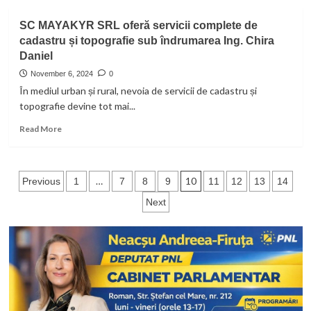
about
Teatrul
Candidaţii
SC MAYAKYR SRL oferă servicii complete de
Tineretului
PNL
din
cadastru și topografie sub îndrumarea Ing. Chira
Neamţ
Piatra
Daniel
la
Neamț
parlamentare,
November 6, 2024
0
întâlnire
În mediul urban și rural, nevoia de servicii de cadastru și
cu
topografie devine tot mai...
electoratul
din
Read
Read More
zona
more
Târgu
about
Neamţ!
SC
Posts
„Suntem
MAYAKYR
…
10
Previous
1
7
8
9
11
12
13
14
100%
SRL
pagination
nemţeni,
Next
oferă
100%
servicii
pentru
complete
Neamţ!”
de
cadastru
și
topografie
sub