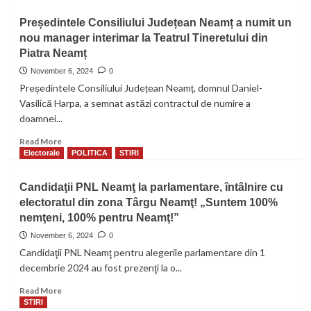
nu
Președintele Consiliului Județean Neamț a numit un
a
mai
nou manager interimar la Teatrul Tineretului din
revenit
Piatra Neamț
November 6, 2024
0
Președintele Consiliului Județean Neamț, domnul Daniel-
Vasilică Harpa, a semnat astăzi contractul de numire a
doamnei...
Read
Read More
more
Electorale
POLITICA
STIRI
about
Președintele
Candidaţii PNL Neamţ la parlamentare, întâlnire cu
Consiliului
electoratul din zona Târgu Neamţ! „Suntem 100%
Județean
nemţeni, 100% pentru Neamţ!”
Neamț
a
November 6, 2024
0
numit
Candidaţii PNL Neamţ pentru alegerile parlamentare din 1
un
decembrie 2024 au fost prezenţi la o...
nou
manager
Read
Read More
interimar
more
STIRI
la