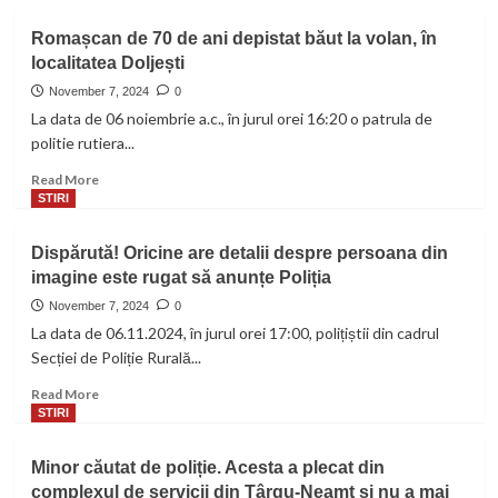
about
Accident
Romașcan de 70 de ani depistat băut la volan, în
în
localitatea Doljești
Neamț.
Două
November 7, 2024
0
persoane
La data de 06 noiembrie a.c., în jurul orei 16:20 o patrula de
au
politie rutiera...
fost
transportate
Read
Read More
la
more
STIRI
spital
about
Romașcan
Dispărută! Oricine are detalii despre persoana din
de
imagine este rugat să anunțe Poliția
70
de
November 7, 2024
0
ani
La data de 06.11.2024, în jurul orei 17:00, polițiștii din cadrul
depistat
Secției de Poliție Rurală...
băut
la
Read
Read More
volan,
more
STIRI
în
about
localitatea
Dispărută!
Minor căutat de poliție. Acesta a plecat din
Doljești
Oricine
complexul de servicii din Târgu-Neamț și nu a mai
are