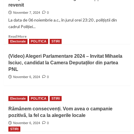
revenit
detalii
despre
November 7, 2024
0
persoana
La data de 06 noiembrie a.c., în jurul orei 23:20 , polițiștii din
din
cadrul Poliției...
imagine
este
Read
Read More
rugat
more
Electorale
POLITICA
STIRI
să
about
anunțe
Minor
(Video) Alegeri Parlamentare 2024 – Invitat Mihaela
Poliția
căutat
Isciuc, candidat la Camera Deputaților din partea
de
PNL
poliție.
Acesta
November 6, 2024
0
a
plecat
din
complexul
Electorale
POLITICA
STIRI
de
Rămânem consecvenți. Vom avea o campanie
servicii
pozitivă, la fel ca la alegerile locale
din
Târgu-
November 6, 2024
0
Neamț
STIRI
și