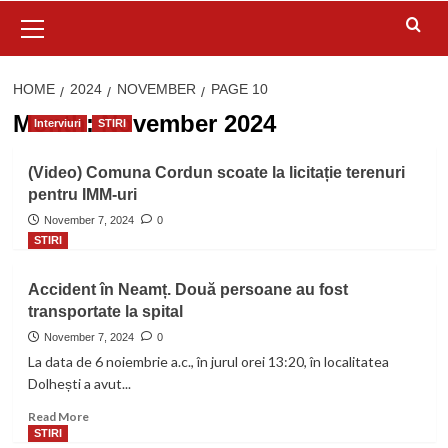
Primary
Menu
HOME
2024
NOVEMBER
PAGE 10
Month:
November 2024
Interviuri
STIRI
(Video) Comuna Cordun scoate la licitație terenuri
pentru IMM-uri
November 7, 2024
0
STIRI
Accident în Neamț. Două persoane au fost
transportate la spital
November 7, 2024
0
La data de 6 noiembrie a.c., în jurul orei 13:20, în localitatea
Dolhești a avut...
Read
Read More
more
STIRI