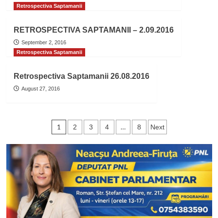
Retrospectiva Saptamanii
RETROSPECTIVA SAPTAMANII – 2.09.2016
September 2, 2016
Retrospectiva Saptamanii
Retrospectiva Saptamanii 26.08.2016
August 27, 2016
Posts
1
…
2
3
4
8
Next
pagination