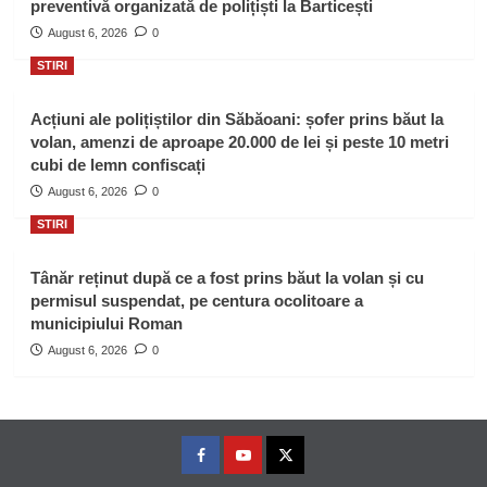
preventivă organizată de polițiști la Barticești
August 6, 2026
0
STIRI
Acțiuni ale polițiștilor din Săbăoani: șofer prins băut la
volan, amenzi de aproape 20.000 de lei și peste 10 metri
cubi de lemn confiscați
August 6, 2026
0
STIRI
Tânăr reținut după ce a fost prins băut la volan și cu
permisul suspendat, pe centura ocolitoare a
municipiului Roman
August 6, 2026
0
Facebook
Youtube
Twitter