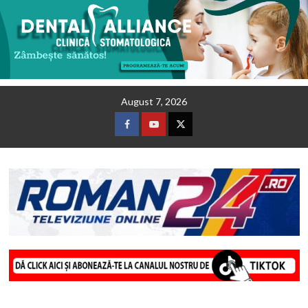
Skip
August 7, 2026
to
content
Facebook
Youtube
Twitter