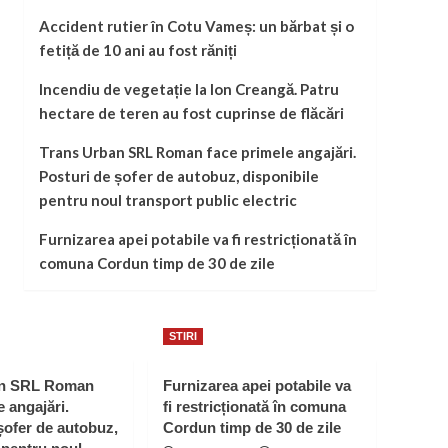
Accident rutier în Cotu Vameș: un bărbat și o
fetiță de 10 ani au fost răniți
Incendiu de vegetație la Ion Creangă. Patru
hectare de teren au fost cuprinse de flăcări
Trans Urban SRL Roman face primele angajări.
Posturi de șofer de autobuz, disponibile
pentru noul transport public electric
Furnizarea apei potabile va fi restricționată în
comuna Cordun timp de 30 de zile
STIRI
an SRL Roman
Furnizarea apei potabile va
e angajări.
fi restricționată în comuna
șofer de autobuz,
Cordun timp de 30 de zile