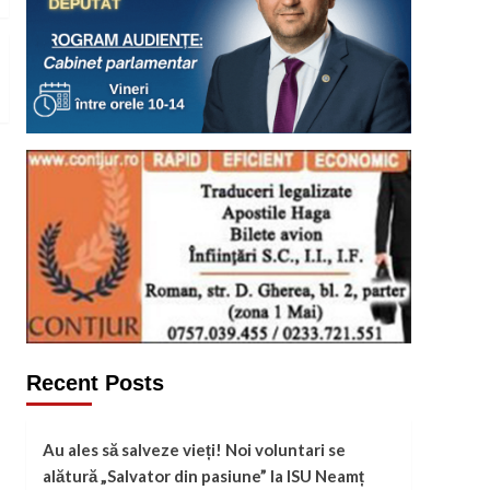
Recent Posts
Au ales să salveze vieți! Noi voluntari se
alătură „Salvator din pasiune” la ISU Neamț