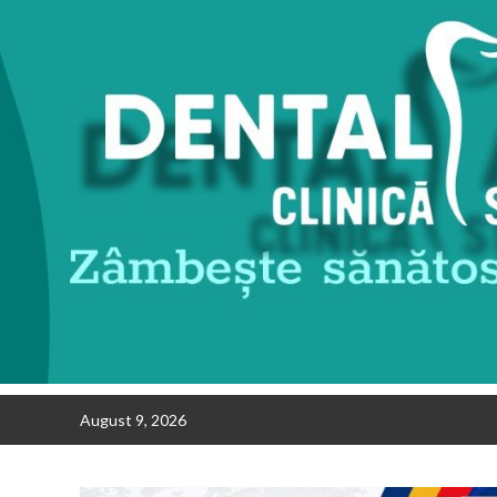
Skip
August 9, 2026
to
content