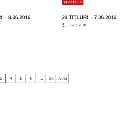
24 de titluri
I – 8.06.2016
24 TITLURI – 7.06.2016
6
June 7, 2016
3
…
4
5
6
20
Next
n