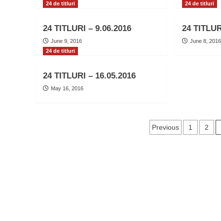
24 de titluri
24 de titluri
24 TITLURI – 9.06.2016
24 TITLUR
June 9, 2016
June 8, 201
24 de titluri
24 TITLURI – 16.05.2016
May 16, 2016
Posts
Previous
1
2
paginatio