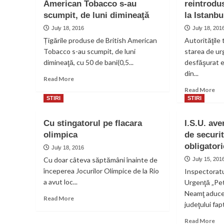
American Tobacco s-au
reintrodu
scumpit, de luni dimineaţă
la Istanbu
July 18, 2016
July 18, 201
Țigările produse de British American
Autorităţile
Tobacco s-au scumpit, de luni
starea de urg
dimineaţă, cu 50 de bani(0,5...
desfăşurat e
din...
Read
Read More
more
Re
Read More
about
mo
STIRI
STIRI
Țigările
ab
produse
Aut
Cu stingatorul pe flacara
I.S.U. ave
de
tur
olimpica
de securit
British
au
American
obligatori
rei
July 18, 2016
Tobacco
sta
Cu doar câteva săptămâni înainte de
July 15, 201
s-
de
începerea Jocurilor Olimpice de la Rio
Inspectoratu
au
ur
a avut loc...
scumpit,
Urgenţă „Pet
la
de
Neamţ aduce î
Ist
Read
Read More
luni
judeţului fapt
more
dimineaţă
about
Re
Read More