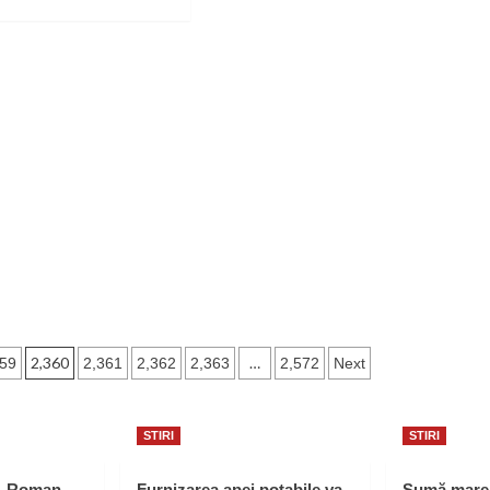
re
out
.U.
rtizeaza!
orizaţia
uritate
endiu,
igatorie!
2,360
…
359
2,361
2,362
2,363
2,572
Next
STIRI
STIRI
L Roman
Furnizarea apei potabile va
Sumă mare 