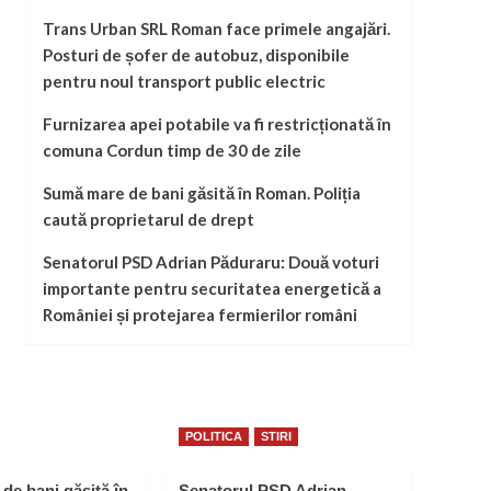
Trans Urban SRL Roman face primele angajări.
Posturi de șofer de autobuz, disponibile
pentru noul transport public electric
Furnizarea apei potabile va fi restricționată în
comuna Cordun timp de 30 de zile
Sumă mare de bani găsită în Roman. Poliția
caută proprietarul de drept
Senatorul PSD Adrian Păduraru: Două voturi
importante pentru securitatea energetică a
României și protejarea fermierilor români
POLITICA
STIRI
de bani găsită în
Senatorul PSD Adrian