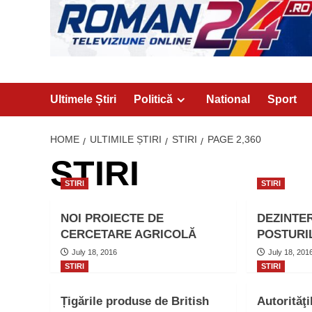
Ultimele Știri
Politică
National
Sport
HOME
ULTIMILE ȘTIRI
STIRI
PAGE 2,360
STIRI
STIRI
STIRI
NOI PROIECTE DE
DEZINTE
CERCETARE AGRICOLĂ
POSTURIL
July 18, 2016
July 18, 201
STIRI
STIRI
Țigările produse de British
Autorităţi