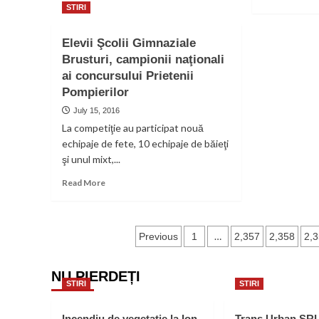
Cu
mo
STIRI
stingatorul
ab
pe
I.S
Elevii Şcolii Gimnaziale
flacara
ave
olimpica
Brusturi, campionii naţionali
Aut
ai concursului Prietenii
de
sec
Pompierilor
la
July 15, 2016
inc
La competiţie au participat nouă
obl
echipaje de fete, 10 echipaje de băieţi
şi unul mixt,...
Read
Read More
more
about
Elevii
Posts
Şcolii
…
Previous
1
2,357
2,358
2,
Gimnaziale
pagination
Brusturi,
NU PIERDEȚI
campionii
STIRI
STIRI
naţionali
ai
concursului
Incendiu de vegetație la Ion
Trans Urban SR