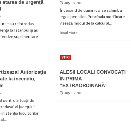
s starea de urgenţă
July 18, 2016
l
Începând de duminică, se schimbă
legea pensiilor. Principala modificare
6
vizează modul de la calcul al...
 turce au reintrodus
enţă la Istanbul şi au
Read
Read More
fective suplimentare
more
about
Se
ad
schimbă
re
STIRI
legea
out
pensiilor
orităţile
rtizeaza! Autorizaţia
ALEȘII LOCALI CONVOCAȚI
ce
ate la incendiu,
ÎN PRIMA
e!
ntrodus
”EXTRAORDINARĂ”
rea
6
July 15, 2016
l pentru Situaţii de
genţă
rodava” al judeţului
n atenţia locuitorilor
anbul
ul...
ad