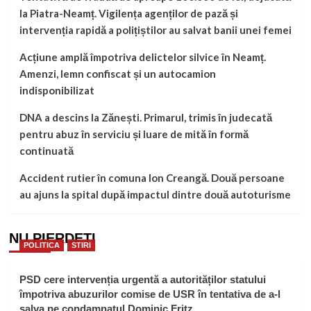
la Piatra-Neamț. Vigilența agenților de pază și
intervenția rapidă a polițiștilor au salvat banii unei femei
Acțiune amplă împotriva delictelor silvice în Neamț.
Amenzi, lemn confiscat și un autocamion
indisponibilizat
DNA a descins la Zănești. Primarul, trimis în judecată
pentru abuz în serviciu și luare de mită în formă
continuată
Accident rutier în comuna Ion Creangă. Două persoane
au ajuns la spital după impactul dintre două autoturisme
NU PIERDEȚI
POLITICA
STIRI
PSD cere intervenția urgentă a autorităților statului
împotriva abuzurilor comise de USR în tentativa de a-l
salva pe condamnatul Dominic Fritz