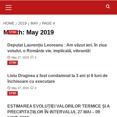
Primary
Menu
HOME
2019
MAY
PAGE 4
Month:
May 2019
STIRI
Deputat Laurențiu Leoreanu : Am văzut ieri, în ziua
votului, o Românie vie, implicată, vibrantă!
May 27, 2019
0
STIRI
Liviu Dragnea a fost condamnat la 3 ani și 6 luni de
închisoare cu executare
May 27, 2019
0
STIRI
ESTIMAREA EVOLUŢIEI VALORILOR TERMICE ŞI A
PRECIPITAŢIILOR ÎN INTERVALUL 27 MAI – 09