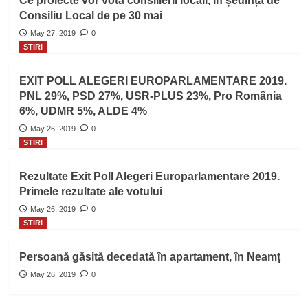
Ce proiecte vor vota consilierii locali, în ședința de
Consiliu Local de pe 30 mai
May 27, 2019
0
STIRI
EXIT POLL ALEGERI EUROPARLAMENTARE 2019.
PNL 29%, PSD 27%, USR-PLUS 23%, Pro România
6%, UDMR 5%, ALDE 4%
May 26, 2019
0
STIRI
Rezultate Exit Poll Alegeri Europarlamentare 2019.
Primele rezultate ale votului
May 26, 2019
0
STIRI
Persoană găsită decedată în apartament, în Neamț
May 26, 2019
0