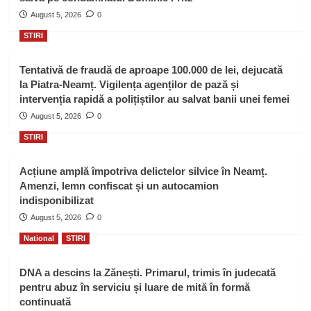
August 5, 2026
0
STIRI
Tentativă de fraudă de aproape 100.000 de lei, dejucată
la Piatra-Neamț. Vigilența agenților de pază și
intervenția rapidă a polițiștilor au salvat banii unei femei
August 5, 2026
0
STIRI
Acțiune amplă împotriva delictelor silvice în Neamț.
Amenzi, lemn confiscat și un autocamion
indisponibilizat
August 5, 2026
0
National
STIRI
DNA a descins la Zănești. Primarul, trimis în judecată
pentru abuz în serviciu și luare de mită în formă
continuată