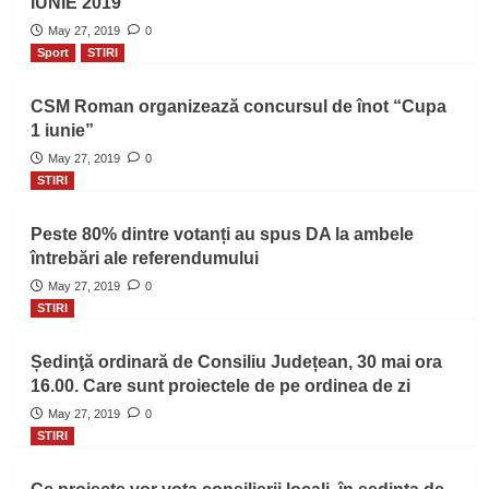
IUNIE 2019
May 27, 2019
0
Sport
STIRI
CSM Roman organizează concursul de înot “Cupa
1 iunie”
May 27, 2019
0
STIRI
Peste 80% dintre votanți au spus DA la ambele
întrebări ale referendumului
May 27, 2019
0
STIRI
Ședinţă ordinară de Consiliu Județean, 30 mai ora
16.00. Care sunt proiectele de pe ordinea de zi
May 27, 2019
0
STIRI