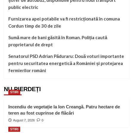
șofer de autobuz, disponibile pentru noul transport
public electric
Furnizarea apei potabile va fi restricționată în comuna
Cordun timp de 30 de zile
Sumă mare de bani găsită în Roman. Poliția caută
proprietarul de drept
Senatorul PSD Adrian Păduraru: Două voturi importante
pentru securitatea energetică a României și protejarea
fermierilor români
NU PIERDEȚI
STIRI
Incendiu de vegetație la Ion Creangă. Patru hectare de
teren au fost cuprinse de flăcări
August 7, 2026
0
STIRI