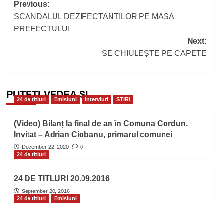
Post
Previous:
SCANDALUL DEZIFECTANTILOR PE MASA
navigation
PREFECTULUI
Next:
SE CHIULEȘTE PE CAPETE
PUTEȚI VEDEA ȘI
24 de titluri
Emisiuni
Interviuri
STIRI
(Video) Bilanț la final de an în Comuna Cordun.
Invitat – Adrian Ciobanu, primarul comunei
December 22, 2020
0
24 de titluri
24 DE TITLURI 20.09.2016
September 20, 2016
24 de titluri
Emisiuni