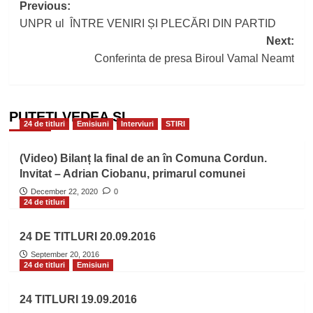
Post
Previous:
UNPR ul ÎNTRE VENIRI ȘI PLECĂRI DIN PARTID
navigation
Next:
Conferinta de presa Biroul Vamal Neamt
PUTEȚI VEDEA ȘI
24 de titluri
Emisiuni
Interviuri
STIRI
(Video) Bilanț la final de an în Comuna Cordun.
Invitat – Adrian Ciobanu, primarul comunei
December 22, 2020
0
24 de titluri
24 DE TITLURI 20.09.2016
September 20, 2016
24 de titluri
Emisiuni
24 TITLURI 19.09.2016