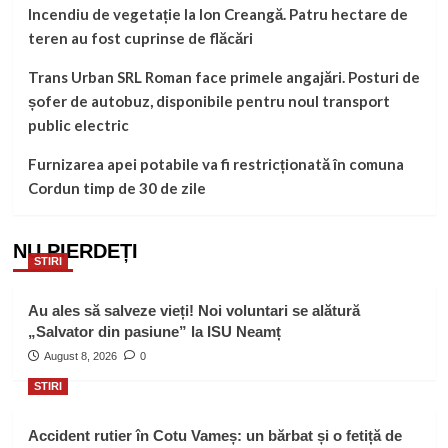
Incendiu de vegetație la Ion Creangă. Patru hectare de
teren au fost cuprinse de flăcări
Trans Urban SRL Roman face primele angajări. Posturi de
șofer de autobuz, disponibile pentru noul transport
public electric
Furnizarea apei potabile va fi restricționată în comuna
Cordun timp de 30 de zile
NU PIERDEȚI
STIRI
Au ales să salveze vieți! Noi voluntari se alătură
„Salvator din pasiune” la ISU Neamț
August 8, 2026
0
STIRI
Accident rutier în Cotu Vameș: un bărbat și o fetiță de