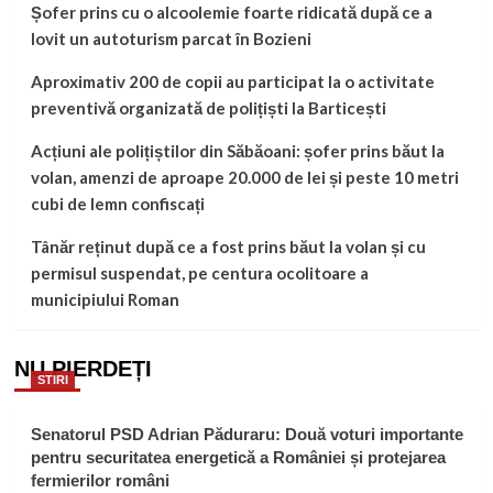
Șofer prins cu o alcoolemie foarte ridicată după ce a
lovit un autoturism parcat în Bozieni
Aproximativ 200 de copii au participat la o activitate
preventivă organizată de polițiști la Barticești
Acțiuni ale polițiștilor din Săbăoani: șofer prins băut la
volan, amenzi de aproape 20.000 de lei și peste 10 metri
cubi de lemn confiscați
Tânăr reținut după ce a fost prins băut la volan și cu
permisul suspendat, pe centura ocolitoare a
municipiului Roman
NU PIERDEȚI
STIRI
Senatorul PSD Adrian Păduraru: Două voturi importante
pentru securitatea energetică a României și protejarea
fermierilor români