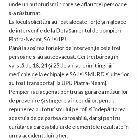
unde un autoturism în care se aflau trei persoane
s-a răsturnat.
La locul solicitării au fost alocate forțe și mijloace
de intervenție de la Detașamentul de pompieri
Piatra-Neamț, SAJ și IPJ.
Până la sosirea forțelor de intervenție cele trei
persoane s-au autoevacuat. Cei trei bărbați în
vârstă de 18, 24 și 25 de ani au primit îngrijiri
medicale de la echipajele SAJ și SMURD și ulterior
au fost transportați la UPU Piatra-Neamț.
Pompierii au acționat pentru asigurarea măsurilor
de prevenire și stingere a incendiilor, pentru
repunerea autoturismului pe roți și îndepărtarea
acestuia de pe partea carosabilă, dar și pentru
curățarea carosabilului de elementele rezultate în
urma accidentului rutier.