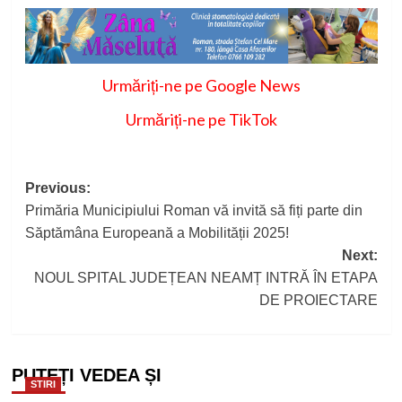
Urmăriți-ne pe Google News
Urmăriți-ne pe TikTok
Post
Previous:
Primăria Municipiului Roman vă invită să fiți parte din
navigation
Săptămâna Europeană a Mobilității 2025!
Next:
NOUL SPITAL JUDEȚEAN NEAMȚ INTRĂ ÎN ETAPA
DE PROIECTARE
PUTEȚI VEDEA ȘI
STIRI