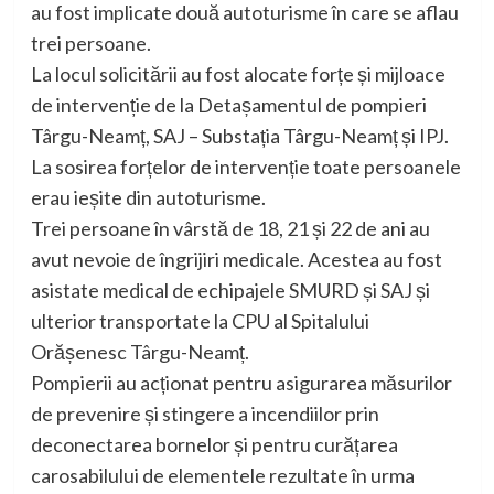
au fost implicate două autoturisme în care se aflau
trei persoane.
La locul solicitării au fost alocate forțe și mijloace
de intervenție de la Detașamentul de pompieri
Târgu-Neamț, SAJ – Substația Târgu-Neamț și IPJ.
La sosirea forțelor de intervenție toate persoanele
erau ieșite din autoturisme.
Trei persoane în vârstă de 18, 21 și 22 de ani au
avut nevoie de îngrijiri medicale. Acestea au fost
asistate medical de echipajele SMURD și SAJ și
ulterior transportate la CPU al Spitalului
Orășenesc Târgu-Neamț.
Pompierii au acționat pentru asigurarea măsurilor
de prevenire și stingere a incendiilor prin
deconectarea bornelor și pentru curățarea
carosabilului de elementele rezultate în urma