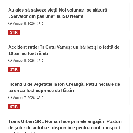
Au ales să salveze vieți! Noi voluntari se alătură
„Salvator din pasiune” la ISU Neamț
August 8, 2026
0
STIRI
Accident rutier în Cotu Vameș: un bărbat și o fetiță de
10 ani au fost răniți
August 8, 2026
0
STIRI
Incendiu de vegetație la Ion Creangă. Patru hectare de
teren au fost cuprinse de flăcări
August 7, 2026
0
STIRI
Trans Urban SRL Roman face primele angajări. Posturi
de șofer de autobuz, disponibile pentru noul transport