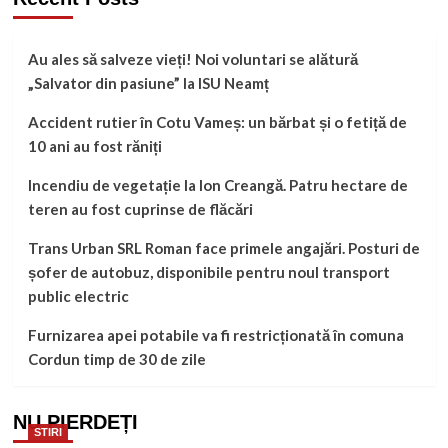
Au ales să salveze vieți! Noi voluntari se alătură
„Salvator din pasiune” la ISU Neamț
Accident rutier în Cotu Vameș: un bărbat și o fetiță de
10 ani au fost răniți
Incendiu de vegetație la Ion Creangă. Patru hectare de
teren au fost cuprinse de flăcări
Trans Urban SRL Roman face primele angajări. Posturi de
șofer de autobuz, disponibile pentru noul transport
public electric
Furnizarea apei potabile va fi restricționată în comuna
Cordun timp de 30 de zile
NU PIERDEȚI
STIRI