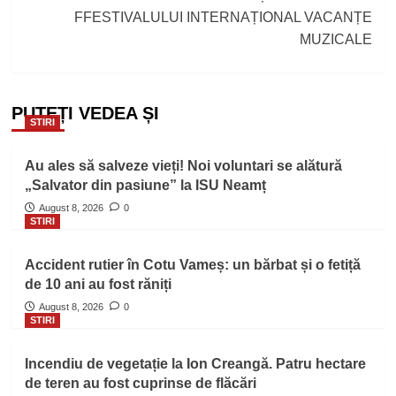
FFESTIVALULUI INTERNAȚIONAL VACANȚE
MUZICALE
PUTEȚI VEDEA ȘI
STIRI
Au ales să salveze vieți! Noi voluntari se alătură
„Salvator din pasiune” la ISU Neamț
August 8, 2026
0
STIRI
Accident rutier în Cotu Vameș: un bărbat și o fetiță
de 10 ani au fost răniți
August 8, 2026
0
STIRI
Incendiu de vegetație la Ion Creangă. Patru hectare
de teren au fost cuprinse de flăcări