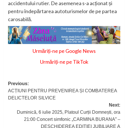
accidentului rutier. De asemenea s-a acționat și
pentru îndepărtarea autoturismelor de pe partea
carosabilă.
Urmăriți-ne pe Google News
Urmăriți-ne pe TikTok
Post
Previous:
ACȚIUNI PENTRU PREVENIREA ȘI COMBATEREA
navigation
DELICTELOR SILVICE
Next:
Duminică, 6 iulie 2025, Platoul Curții Domnești, ora
21:00 Concert simfonic „CARMINA BURANA” –
DESCHIDEREA EDIȚIEI JUBILIARE A