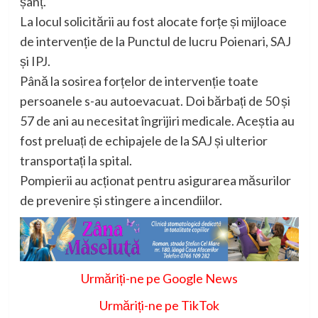
șanț.
La locul solicitării au fost alocate forțe și mijloace
de intervenție de la Punctul de lucru Poienari, SAJ
și IPJ.
Până la sosirea forțelor de intervenție toate
persoanele s-au autoevacuat. Doi bărbați de 50 și
57 de ani au necesitat îngrijiri medicale. Aceștia au
fost preluați de echipajele de la SAJ și ulterior
transportați la spital.
Pompierii au acționat pentru asigurarea măsurilor
de prevenire și stingere a incendiilor.
Urmăriți-ne pe Google News
Urmăriți-ne pe TikTok