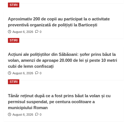
STIRI
Aproximativ 200 de copii au participat la o activitate
preventivă organizată de polițiști la Barticești
August 6, 2026
0
STIRI
Acțiuni ale polițiștilor din Săbăoani: șofer prins băut la
volan, amenzi de aproape 20.000 de lei și peste 10 metri
cubi de lemn confiscați
August 6, 2026
0
STIRI
Tânăr reținut după ce a fost prins băut la volan și cu
permisul suspendat, pe centura ocolitoare a
municipiului Roman
August 6, 2026
0