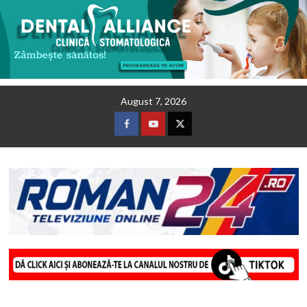
Skip
August 7, 2026
to
content
Facebook
Youtube
Twitter