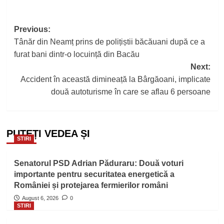
Post
Previous:
Tânăr din Neamț prins de polițiștii băcăuani după ce a
navigation
furat bani dintr-o locuință din Bacău
Next:
Accident în această dimineață la Bârgăoani, implicate
două autoturisme în care se aflau 6 persoane
PUTEȚI VEDEA ȘI
STIRI
Senatorul PSD Adrian Păduraru: Două voturi
importante pentru securitatea energetică a
României și protejarea fermierilor români
August 6, 2026
0
STIRI