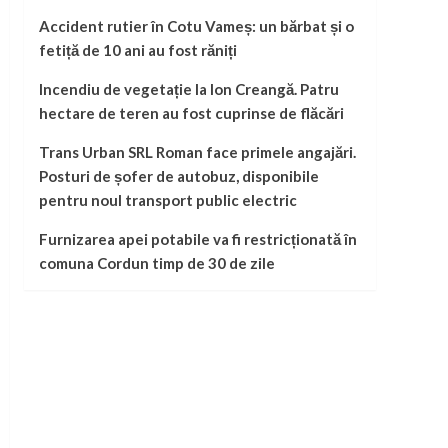
Accident rutier în Cotu Vameș: un bărbat și o
fetiță de 10 ani au fost răniți
Incendiu de vegetație la Ion Creangă. Patru
hectare de teren au fost cuprinse de flăcări
Trans Urban SRL Roman face primele angajări.
Posturi de șofer de autobuz, disponibile
pentru noul transport public electric
Furnizarea apei potabile va fi restricționată în
comuna Cordun timp de 30 de zile