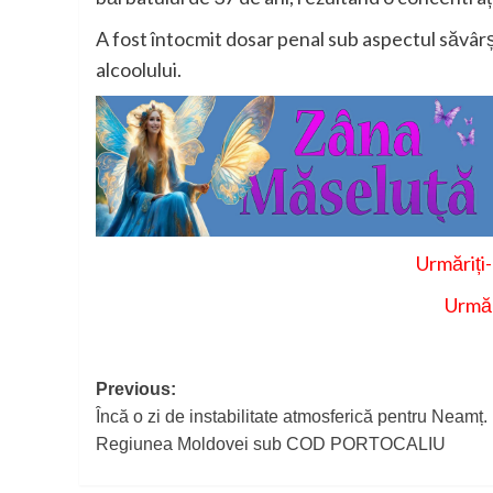
A fost întocmit dosar penal sub aspectul săvârși
alcoolului.
Urmăriți
Urmăr
Post
Previous:
Încă o zi de instabilitate atmosferică pentru Neamț.
navigation
Regiunea Moldovei sub COD PORTOCALIU