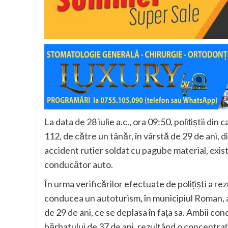
La data de 28 iulie a.c., ora 09:50, polițiștii d
112, de către un tânăr, în vârstă de 29 de ani, di
accident rutier soldat cu pagube material, exist
conducător auto.
În urma verificărilor efectuate de polițiști a rez
conducea un autoturism, în municipiul Roman, ar
de 29 de ani, ce se deplasa în fața sa. Ambii con
bărbatului de 37 de ani, rezultând o concentrați