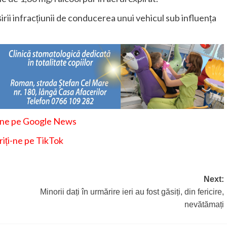
rii infracțiunii de conducerea unui vehicul sub influența
-ne pe Google News
iți-ne pe TikTok
Next:
Minorii dați în urmărire ieri au fost găsiți, din fericire,
nevătămați