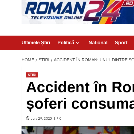
Ultimele Știri
Politică
National
Sport
HOME
STIRI
ACCIDENT ÎN ROMAN: UNUL DINTRE 
STIRI
Accident în Ro
șoferi consuma
July 29, 2025
0