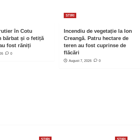
STIRI
rutier în Cotu
Incendiu de vegetație la Ion
bărbat și o fetiță
Creangă. Patru hectare de
au fost răniți
teren au fost cuprinse de
flăcări
026
0
August 7, 2026
0
STIRI
STIRI