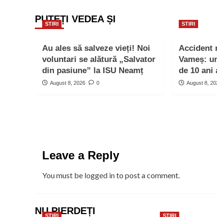
PUTEȚI VEDEA ȘI
STIRI
STIRI
Au ales să salveze vieți! Noi
Accident 
voluntari se alătură „Salvator
Vameș: un 
din pasiune” la ISU Neamț
de 10 ani 
August 8, 2026
0
August 8, 2
Leave a Reply
You must be
logged in
to post a comment.
NU PIERDEȚI
STIRI
STIRI