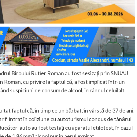
in cadrul Biroului Rutier Roman au fost sesizați prin SNUAU
n Roman, cu privire la faptul că, a fost implicat într-un
ând suspiciuni de consum de alcool, în rândul celuilalt
ultat faptul că, în timp ce un bărbat, în vârstă de 37 de ani,
 fi intrat în coliziune cu autoturismul condus de tânărul
ducători auto au fost testați cu aparatul etilotest, în cazul
e de 1,86 mg/l alcool pur în aerul expirat.