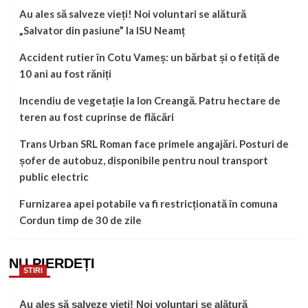
Au ales să salveze vieți! Noi voluntari se alătură
„Salvator din pasiune” la ISU Neamț
Accident rutier în Cotu Vameș: un bărbat și o fetiță de
10 ani au fost răniți
Incendiu de vegetație la Ion Creangă. Patru hectare de
teren au fost cuprinse de flăcări
Trans Urban SRL Roman face primele angajări. Posturi de
șofer de autobuz, disponibile pentru noul transport
public electric
Furnizarea apei potabile va fi restricționată în comuna
Cordun timp de 30 de zile
NU PIERDEȚI
STIRI
Au ales să salveze vieți! Noi voluntari se alătură