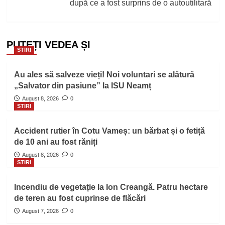
după ce a fost surprins de o autoutilitară
PUTEȚI VEDEA ȘI
STIRI
Au ales să salveze vieți! Noi voluntari se alătură
„Salvator din pasiune” la ISU Neamț
August 8, 2026
0
STIRI
Accident rutier în Cotu Vameș: un bărbat și o fetiță
de 10 ani au fost răniți
August 8, 2026
0
STIRI
Incendiu de vegetație la Ion Creangă. Patru hectare
de teren au fost cuprinse de flăcări
August 7, 2026
0