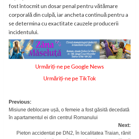
fost întocmit un dosar penal pentru vătămare
corporală din culpă, iar ancheta continuă pentru a
se determina cu exactitate cauzele producerii
incidentului.
Urmăriți-ne pe Google News
Urmăriți-ne pe TikTok
Post
Previous:
Misiune deblocare ușă, o femeie a fost găsită decedată
navigation
în apartamentul ei din centrul Romanului
Next:
Pieton accidentat pe DN2, în localitatea Traian, rănit