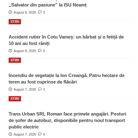
„Salvator din pasiune” la ISU Neamț
August 8, 2026
0
STIRI
Accident rutier în Cotu Vameș: un bărbat și o fetiță de
10 ani au fost răniți
August 8, 2026
0
STIRI
Incendiu de vegetație la Ion Creangă. Patru hectare de
teren au fost cuprinse de flăcări
August 7, 2026
0
STIRI
Trans Urban SRL Roman face primele angajări. Posturi
de șofer de autobuz, disponibile pentru noul transport
public electric
August 7, 2026
0