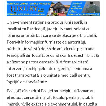
Un eveniment rutier s-a produs luni seară, în
localitatea Barticești, județul Neamț, soldat cu
rănirea unui bărbat care se deplasa pe o bicicletă.
Potrivit informațiilor furnizate de autorități,
bărbatul, în vârstă de 56 de ani, circula pe strada
Principală din localitate când s-ar fi dezechilibrat și
a căzut pe partea carosabilă. A fost solicitată
intervenția echipajelor de urgență, iar victima a
fost transportată la o unitate medicală pentru
îngrijiri de specialitate.
Polițiștii din cadrul Poliției municipiului Roman au
efectuat cercetări la fața locului pentru a stabili
împrejurările exacte ale evenimentului. În cauză a