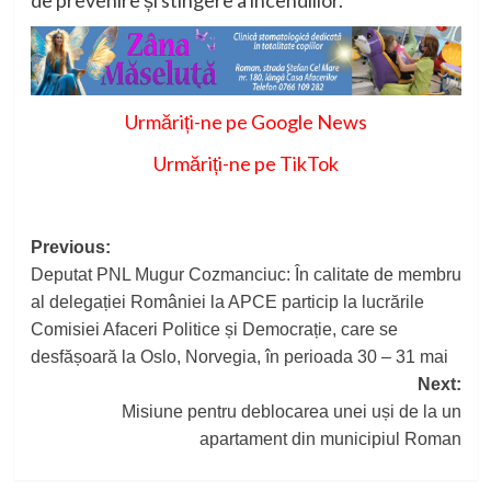
de prevenire și stingere a incendiilor.
Urmăriți-ne pe Google News
Urmăriți-ne pe TikTok
Post
Previous:
Deputat PNL Mugur Cozmanciuc: În calitate de membru
navigation
al delegației României la APCE particip la lucrările
Comisiei Afaceri Politice și Democrație, care se
desfășoară la Oslo, Norvegia, în perioada 30 – 31 mai
Next:
Misiune pentru deblocarea unei uși de la un
apartament din municipiul Roman