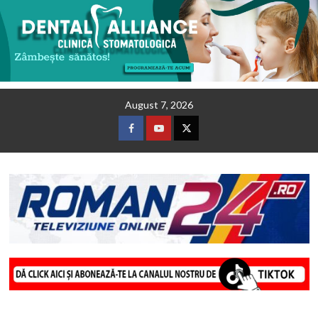
Skip
August 7, 2026
to
content
Facebook
Youtube
Twitter