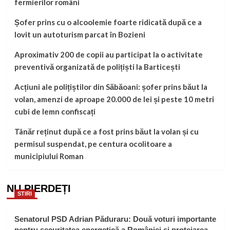
fermierilor români
Șofer prins cu o alcoolemie foarte ridicată după ce a
lovit un autoturism parcat în Bozieni
Aproximativ 200 de copii au participat la o activitate
preventivă organizată de polițiști la Barticești
Acțiuni ale polițiștilor din Săbăoani: șofer prins băut la
volan, amenzi de aproape 20.000 de lei și peste 10 metri
cubi de lemn confiscați
Tânăr reținut după ce a fost prins băut la volan și cu
permisul suspendat, pe centura ocolitoare a
municipiului Roman
NU PIERDEȚI
STIRI
Senatorul PSD Adrian Păduraru: Două voturi importante
pentru securitatea energetică a României și protejarea