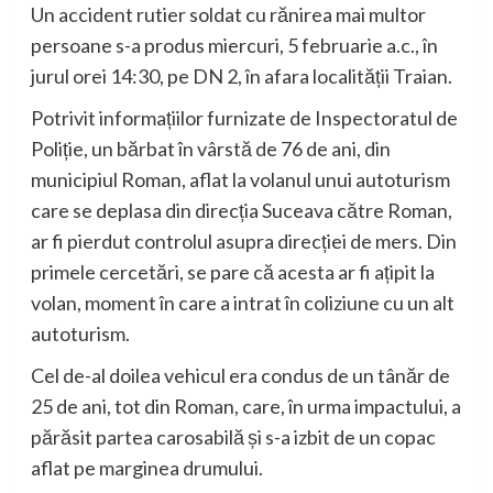
Un accident rutier soldat cu rănirea mai multor
persoane s-a produs miercuri, 5 februarie a.c., în
jurul orei 14:30, pe DN 2, în afara localității Traian.
Potrivit informațiilor furnizate de Inspectoratul de
Poliție, un bărbat în vârstă de 76 de ani, din
municipiul Roman, aflat la volanul unui autoturism
care se deplasa din direcția Suceava către Roman,
ar fi pierdut controlul asupra direcției de mers. Din
primele cercetări, se pare că acesta ar fi ațipit la
volan, moment în care a intrat în coliziune cu un alt
autoturism.
Cel de-al doilea vehicul era condus de un tânăr de
25 de ani, tot din Roman, care, în urma impactului, a
părăsit partea carosabilă și s-a izbit de un copac
aflat pe marginea drumului.