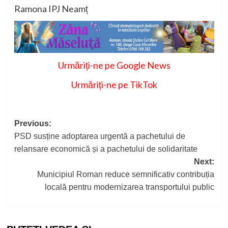
Ramona IPJ Neamț
Urmăriți-ne pe Google News
Urmăriți-ne pe TikTok
Post
Previous:
PSD susține adoptarea urgentă a pachetului de
navigation
relansare economică și a pachetului de solidaritate
Next:
Municipiul Roman reduce semnificativ contribuția
locală pentru modernizarea transportului public