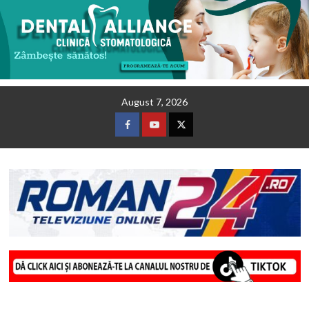
Skip
August 7, 2026
to
content
Facebook
Youtube
Twitter