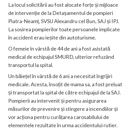
La locul solicitării au fost alocate forțe și mijloace
de intervenție de la Detașamentul de pompieri
Piatra-Neamț, SVSU Alexandru cel Bun, SAJ și IPJ.
La sosirea pompierilor toate persoanele implicate
în accident erau ieșite din autoturisme.
O femeie în vârstă de 44 de ani a fost asistată
medical de echipajul SMURD, ulterior refuzând
transportul la spital.
Un băiețel în vârstă de 6 ani a necesitat îngrijiri
medicale. Acesta, însoțit de mama sa, a fost preluat
și transportat la spital de către echipajul de la SAJ.
Pompierii au intervenit și pentru asigurarea
măsurilor de prevenire și stingere a incendiilor și
vor acționa pentru curățarea carosabilului de
elementele rezultate în urma accidentului rutier.