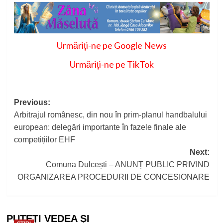
Urmăriți-ne pe Google News
Urmăriți-ne pe TikTok
Post
Previous:
Arbitrajul românesc, din nou în prim-planul handbalului
navigation
european: delegări importante în fazele finale ale
competițiilor EHF
Next:
Comuna Dulcești – ANUNȚ PUBLIC PRIVIND
ORGANIZAREA PROCEDURII DE CONCESIONARE
PUTEȚI VEDEA ȘI