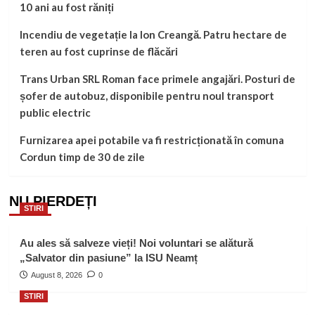
10 ani au fost răniți
Incendiu de vegetație la Ion Creangă. Patru hectare de
teren au fost cuprinse de flăcări
Trans Urban SRL Roman face primele angajări. Posturi de
șofer de autobuz, disponibile pentru noul transport
public electric
Furnizarea apei potabile va fi restricționată în comuna
Cordun timp de 30 de zile
NU PIERDEȚI
STIRI
Au ales să salveze vieți! Noi voluntari se alătură
„Salvator din pasiune” la ISU Neamț
August 8, 2026
0
STIRI