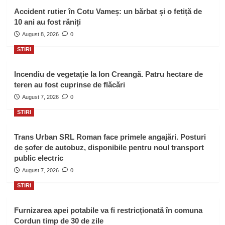
Accident rutier în Cotu Vameș: un bărbat și o fetiță de
10 ani au fost răniți
August 8, 2026
0
STIRI
Incendiu de vegetație la Ion Creangă. Patru hectare de
teren au fost cuprinse de flăcări
August 7, 2026
0
STIRI
Trans Urban SRL Roman face primele angajări. Posturi
de șofer de autobuz, disponibile pentru noul transport
public electric
August 7, 2026
0
STIRI
Furnizarea apei potabile va fi restricționată în comuna
Cordun timp de 30 de zile