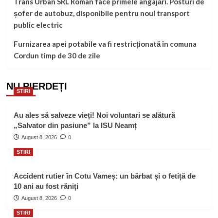
Trans Urban SRL Roman face primele angajări. Posturi de
șofer de autobuz, disponibile pentru noul transport
public electric
Furnizarea apei potabile va fi restricționată în comuna
Cordun timp de 30 de zile
NU PIERDEȚI
STIRI
Au ales să salveze vieți! Noi voluntari se alătură
„Salvator din pasiune” la ISU Neamț
August 8, 2026
0
STIRI
Accident rutier în Cotu Vameș: un bărbat și o fetiță de
10 ani au fost răniți
August 8, 2026
0
STIRI