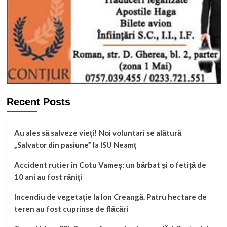
Recent Posts
Au ales să salveze vieți! Noi voluntari se alătură
„Salvator din pasiune” la ISU Neamț
Accident rutier în Cotu Vameș: un bărbat și o fetiță de
10 ani au fost răniți
Incendiu de vegetație la Ion Creangă. Patru hectare de
teren au fost cuprinse de flăcări