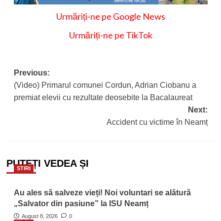
Urmăriți-ne pe Google News
Urmăriți-ne pe TikTok
Post
Previous:
(Video) Primarul comunei Cordun, Adrian Ciobanu a
navigation
premiat elevii cu rezultate deosebite la Bacalaureat
Next:
Accident cu victime în Neamț
PUTEȚI VEDEA ȘI
STIRI
Au ales să salveze vieți! Noi voluntari se alătură
„Salvator din pasiune” la ISU Neamț
August 8, 2026
0