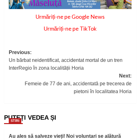
Urmăriți-ne pe Google News
Urmăriți-ne pe TikTok
Post
Previous:
Un bărbat neidentificat, accidentat mortal de un tren
navigation
InterRegio în zona localității Horia
Next:
Femeie de 77 de ani, accidentată pe trecerea de
pietoni în localitatea Horia
PUTEȚI VEDEA ȘI
STIRI
Au ales să salveze vieți! Noi voluntari se alătură