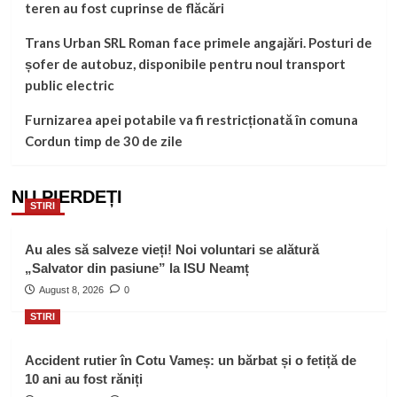
teren au fost cuprinse de flăcări
Trans Urban SRL Roman face primele angajări. Posturi de
șofer de autobuz, disponibile pentru noul transport
public electric
Furnizarea apei potabile va fi restricționată în comuna
Cordun timp de 30 de zile
NU PIERDEȚI
STIRI
Au ales să salveze vieți! Noi voluntari se alătură
„Salvator din pasiune” la ISU Neamț
August 8, 2026
0
STIRI
Accident rutier în Cotu Vameș: un bărbat și o fetiță de
10 ani au fost răniți