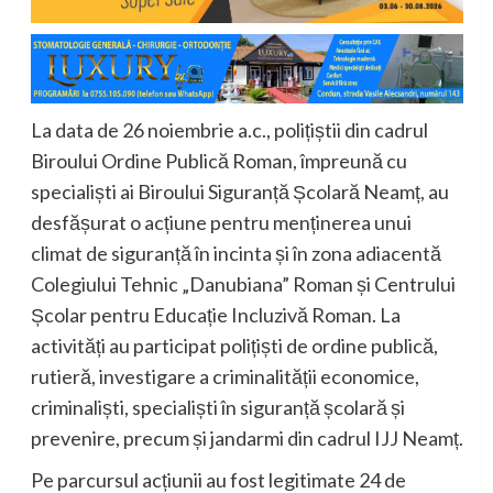
La data de 26 noiembrie a.c., polițiștii din cadrul
Biroului Ordine Publică Roman, împreună cu
specialiști ai Biroului Siguranță Școlară Neamț, au
desfășurat o acțiune pentru menținerea unui
climat de siguranță în incinta și în zona adiacentă
Colegiului Tehnic „Danubiana” Roman și Centrului
Școlar pentru Educație Incluzivă Roman. La
activități au participat polițiști de ordine publică,
rutieră, investigare a criminalității economice,
criminaliști, specialiști în siguranță școlară și
prevenire, precum și jandarmi din cadrul IJJ Neamț.
Pe parcursul acțiunii au fost legitimate 24 de