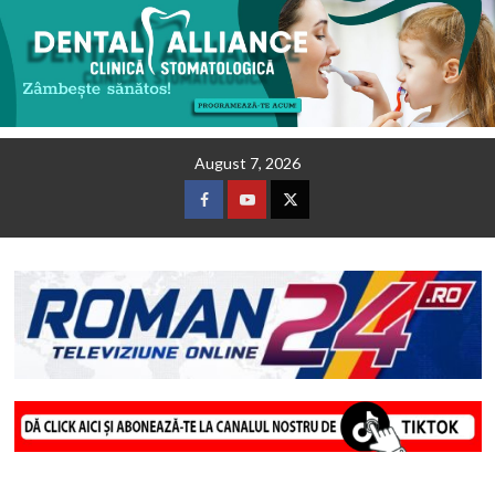
Skip
August 7, 2026
to
content
Facebook
Youtube
Twitter