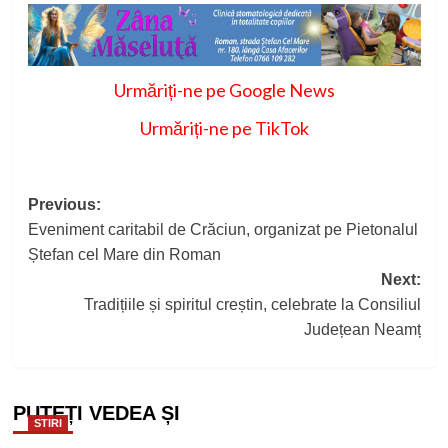
Urmăriți-ne pe Google News
Urmăriți-ne pe TikTok
Post
Previous:
Eveniment caritabil de Crăciun, organizat pe Pietonalul
navigation
Ștefan cel Mare din Roman
Next:
Tradițiile și spiritul creștin, celebrate la Consiliul
Județean Neamț
PUTEȚI VEDEA ȘI
STIRI