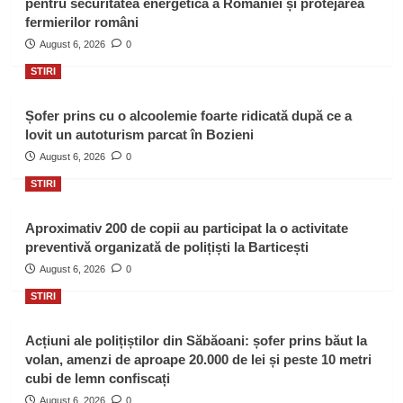
pentru securitatea energetică a României și protejarea
fermierilor români
August 6, 2026
0
STIRI
Șofer prins cu o alcoolemie foarte ridicată după ce a
lovit un autoturism parcat în Bozieni
August 6, 2026
0
STIRI
Aproximativ 200 de copii au participat la o activitate
preventivă organizată de polițiști la Barticești
August 6, 2026
0
STIRI
Acțiuni ale polițiștilor din Săbăoani: șofer prins băut la
volan, amenzi de aproape 20.000 de lei și peste 10 metri
cubi de lemn confiscați
August 6, 2026
0