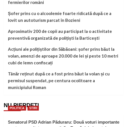
fermierilor români
Șofer prins cu o alcoolemie foarte ridicată după ce a
lovit un autoturism parcat în Bozieni
Aproximativ 200 de copii au participat la o activitate
preventivă organizată de polițiști la Barticești
Acțiuni ale polițiștilor din Săbăoani: șofer prins băut la
volan, amenzi de aproape 20.000 de lei și peste 10 metri
cubi de lemn confiscați
Tânăr reținut după ce a fost prins băut la volan și cu
permisul suspendat, pe centura ocolitoare a
municipiului Roman
NU PIERDEȚI
POLITICA
STIRI
Senatorul PSD Adrian Păduraru: Două voturi importante