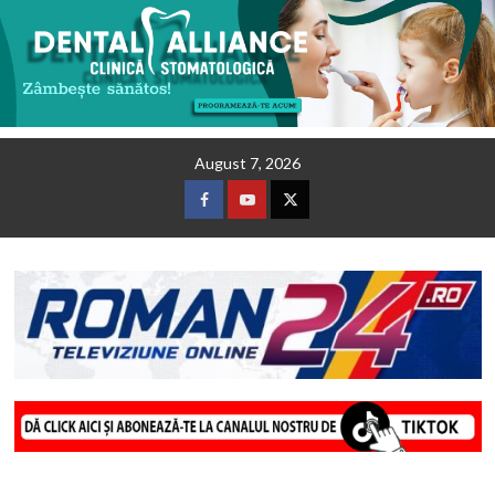
Skip
August 7, 2026
to
content
Facebook
Youtube
Twitter