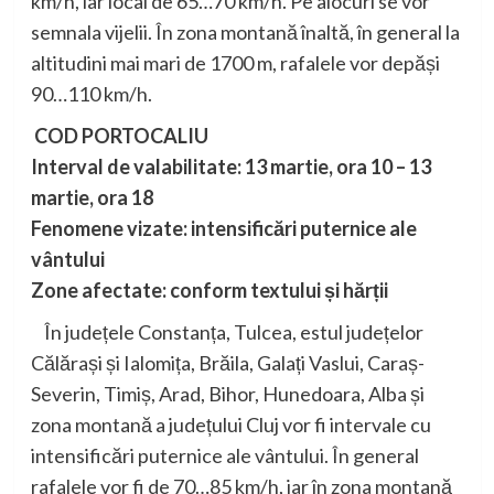
km/h, iar local de 65…70 km/h. Pe alocuri se vor
semnala vijelii. În zona montană înaltă, în general la
altitudini mai mari de 1700 m, rafalele vor depăși
90…110 km/h.
COD PORTOCALIU
Interval de valabilitate: 13 martie, ora 10 – 13
martie, ora 18
Fenomene vizate: intensificări puternice ale
vântului
Zone afectate: conform textului și hărții
În județele Constanța, Tulcea, estul județelor
Călărași și Ialomița, Brăila, Galați Vaslui, Caraș-
Severin, Timiș, Arad, Bihor, Hunedoara, Alba și
zona montană a județului Cluj vor fi intervale cu
intensificări puternice ale vântului. În general
rafalele vor fi de 70…85 km/h, iar în zona montană