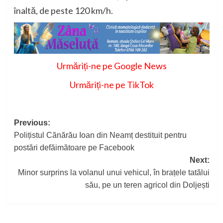
înaltă, de peste 120 km/h.
Urmăriți-ne pe Google News
Urmăriți-ne pe TikTok
Post
Previous:
Polițistul Cănărău Ioan din Neamț destituit pentru
navigation
postări defăimătoare pe Facebook
Next:
Minor surprins la volanul unui vehicul, în brațele tatălui
său, pe un teren agricol din Doljești