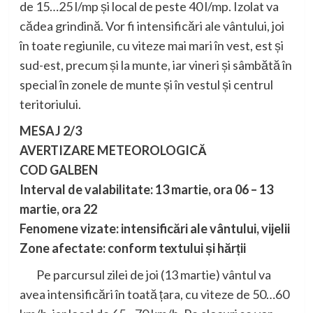
de 15…25 l/mp și local de peste 40 l/mp. Izolat va
cădea grindină. Vor fi intensificări ale vântului, joi
în toate regiunile, cu viteze mai mari în vest, est și
sud-est, precum și la munte, iar vineri și sâmbătă în
special în zonele de munte și în vestul și centrul
teritoriului.
MESAJ 2/3
AVERTIZARE METEOROLOGICĂ
COD GALBEN
Interval de valabilitate: 13 martie, ora 06 – 13
martie, ora 22
Fenomene vizate: intensificări ale vântului, vijelii
Zone afectate: conform textului și hărții
Pe parcursul zilei de joi (13 martie) vântul va
avea intensificări în toată țara, cu viteze de 50…60