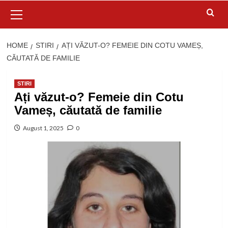
Primary
Menu
HOME
STIRI
AȚI VĂZUT-O? FEMEIE DIN COTU VAMEȘ,
CĂUTATĂ DE FAMILIE
STIRI
Ați văzut-o? Femeie din Cotu
Vameș, căutată de familie
August 1, 2025
0