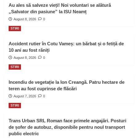
Au ales să salveze vieți! Noi voluntari se alătură
„Salvator din pasiune” la ISU Neamț
August 8, 2026
0
STIRI
Accident rutier în Cotu Vameș: un bărbat și o fetiță de
10 ani au fost răniți
August 8, 2026
0
STIRI
Incendiu de vegetație la Ion Creangă. Patru hectare de
teren au fost cuprinse de flăcări
August 7, 2026
0
STIRI
Trans Urban SRL Roman face primele angajări. Posturi
de șofer de autobuz, disponibile pentru noul transport
public electric