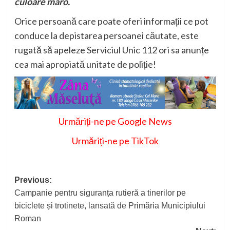
culoare maro.
Orice persoană care poate oferi informații ce pot
conduce la depistarea persoanei căutate, este
rugată să apeleze Serviciul Unic 112 ori sa anunțe
cea mai apropiată unitate de poliție!
Urmăriți-ne pe Google News
Urmăriți-ne pe TikTok
Post
Previous:
Campanie pentru siguranța rutieră a tinerilor pe
navigation
biciclete și trotinete, lansată de Primăria Municipiului
Roman