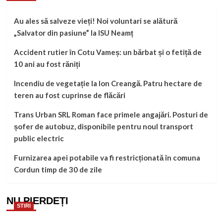
Au ales să salveze vieți! Noi voluntari se alătură
„Salvator din pasiune” la ISU Neamț
Accident rutier în Cotu Vameș: un bărbat și o fetiță de
10 ani au fost răniți
Incendiu de vegetație la Ion Creangă. Patru hectare de
teren au fost cuprinse de flăcări
Trans Urban SRL Roman face primele angajări. Posturi de
șofer de autobuz, disponibile pentru noul transport
public electric
Furnizarea apei potabile va fi restricționată în comuna
Cordun timp de 30 de zile
NU PIERDEȚI
STIRI