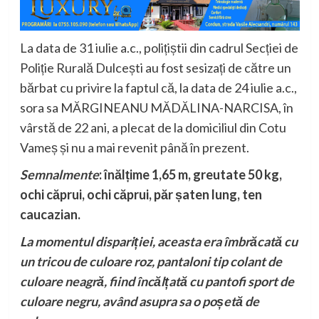
La data de 31 iulie a.c., polițiștii din cadrul Secției de
Poliție Rurală Dulcești au fost sesizați de către un
bărbat cu privire la faptul că, la data de 24 iulie a.c.,
sora sa MĂRGINEANU MĂDĂLINA-NARCISA, în
vârstă de 22 ani, a plecat de la domiciliul din Cotu
Vameș și nu a mai revenit până în prezent.
Semnalmente
: înălțime 1,65 m, greutate 50 kg,
ochi căprui, ochi căprui, păr șaten lung, ten
caucazian.
La momentul dispariției, aceasta era îmbrăcată cu
un tricou de culoare roz, pantaloni tip colant de
culoare neagră, fiind încălțată cu pantofi sport de
culoare negru, având asupra sa o poșetă de