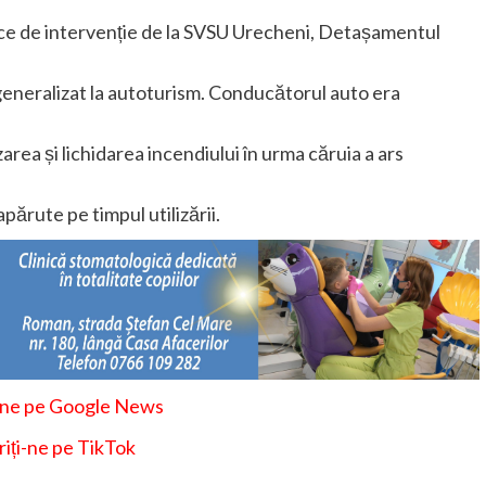
jloace de intervenție de la SVSU Urecheni, Detașamentul
 generalizat la autoturism. Conducătorul auto era
area și lichidarea incendiului în urma căruia a ars
părute pe timpul utilizării.
-ne pe Google News
iți-ne pe TikTok