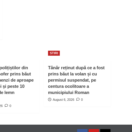
STIRI
polițiștilor din
Tânăr reținut după ce a fost
ofer prins băut
prins băut la volan și cu
menzi de aproape
permisul suspendat, pe
i și peste 10
centura ocolitoare a
de lemn
municipiului Roman
August 6, 2026
0
26
0