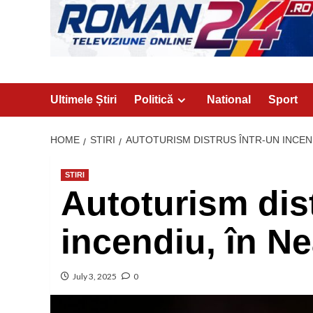
Ultimele Știri
Politică
National
Sport
HOME
STIRI
AUTOTURISM DISTRUS ÎNTR-UN INCEN
STIRI
Autoturism dist
incendiu, în N
July 3, 2025
0