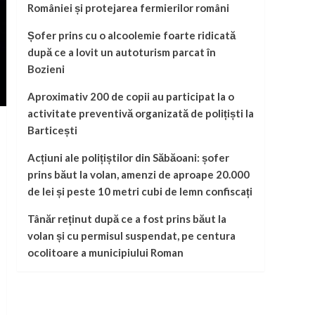
României și protejarea fermierilor români
Șofer prins cu o alcoolemie foarte ridicată
după ce a lovit un autoturism parcat în
Bozieni
Aproximativ 200 de copii au participat la o
activitate preventivă organizată de polițiști la
Barticești
Acțiuni ale polițiștilor din Săbăoani: șofer
prins băut la volan, amenzi de aproape 20.000
de lei și peste 10 metri cubi de lemn confiscați
Tânăr reținut după ce a fost prins băut la
volan și cu permisul suspendat, pe centura
ocolitoare a municipiului Roman