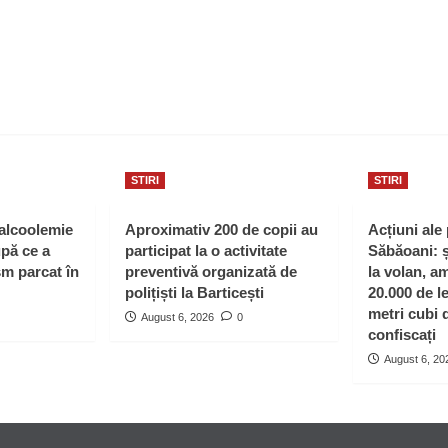
STIRI
STIRI
 alcoolemie
Aproximativ 200 de copii au
Acțiuni ale 
upă ce a
participat la o activitate
Săbăoani: ș
sm parcat în
preventivă organizată de
la volan, a
polițiști la Barticești
20.000 de le
metri cubi 
August 6, 2026
0
confiscați
August 6, 20