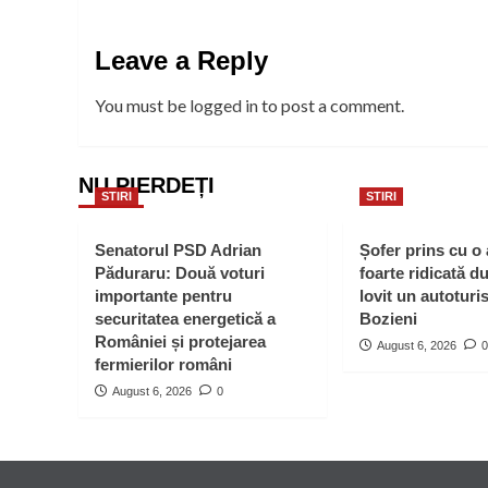
Leave a Reply
You must be
logged in
to post a comment.
NU PIERDEȚI
STIRI
STIRI
Senatorul PSD Adrian
Șofer prins cu o
Păduraru: Două voturi
foarte ridicată d
importante pentru
lovit un autoturi
securitatea energetică a
Bozieni
României și protejarea
August 6, 2026
0
fermierilor români
August 6, 2026
0