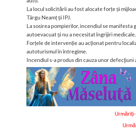
auto.
La locul solicitării au fost alocate forțe și mi
Târgu Neamț și IPJ.
La sosirea pompierilor, incendiul se manifesta
autoevacuat și nu a necesitat îngrijiri medicale.
Forțele de intervenție au acționat pentru localiz
autoturismul în întregime.
Incendiul s-a produs din cauza unor defecţiuni a
Urmăriți
Urmăr