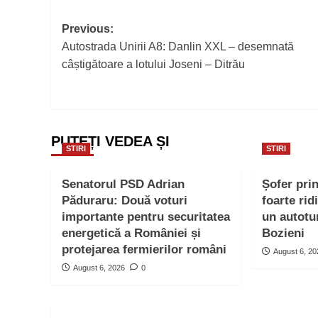
Post
Previous:
Autostrada Unirii A8: Danlin XXL – desemnată
navigation
câștigătoare a lotului Joseni – Ditrău
PUTEȚI VEDEA ȘI
STIRI
STIRI
Senatorul PSD Adrian
Șofer pri
Păduraru: Două voturi
foarte rid
importante pentru securitatea
un autotu
energetică a României și
Bozieni
protejarea fermierilor români
August 6, 2
August 6, 2026
0