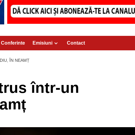
Conferinte
Emisiuni
Contact
DIU, ÎN NEAMȚ
rus într-un
eamț