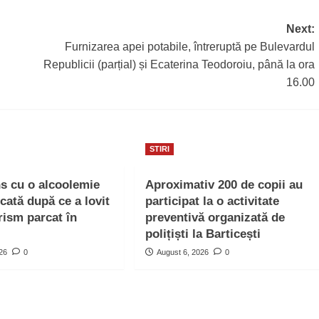
Next:
Furnizarea apei potabile, întreruptă pe Bulevardul
Republicii (parțial) și Ecaterina Teodoroiu, până la ora
16.00
STIRI
ns cu o alcoolemie
Aproximativ 200 de copii au
icată după ce a lovit
participat la o activitate
rism parcat în
preventivă organizată de
polițiști la Barticești
026
0
August 6, 2026
0