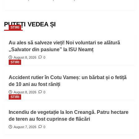
PUTEȚI VEDEA ȘI
STIRI
Au ales să salveze vieți! Noi voluntari se alătură
„Salvator din pasiune” la ISU Neamț
August 8, 2026
0
STIRI
Accident rutier în Cotu Vameș: un bărbat și o fetiță
de 10 ani au fost răniți
August 8, 2026
0
STIRI
Incendiu de vegetație la Ion Creangă. Patru hectare
de teren au fost cuprinse de flăcări
August 7, 2026
0