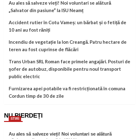
Au ales să salveze vieți! Noi voluntari se alătură
„Salvator din pasiune” la ISU Neamț
Accident rutier în Cotu Vameș: un bărbat și o fetiță de
10 ani au fost răniți
Incendiu de vegetație la Ion Creangă. Patru hectare de
teren au fost cuprinse de flăcări
Trans Urban SRL Roman face primele angajări. Posturi de
șofer de autobuz, disponibile pentru noul transport
public electric
Furnizarea apei potabile va fi restricționată în comuna
Cordun timp de 30 de zile
NU PIERDEȚI
STIRI
Au ales să salveze vieți! Noi voluntari se alătură