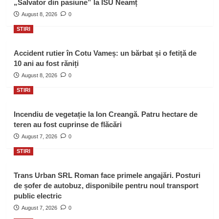
„Salvator din pasiune” la ISU Neamț
August 8, 2026
0
STIRI
Accident rutier în Cotu Vameș: un bărbat și o fetiță de
10 ani au fost răniți
August 8, 2026
0
STIRI
Incendiu de vegetație la Ion Creangă. Patru hectare de
teren au fost cuprinse de flăcări
August 7, 2026
0
STIRI
Trans Urban SRL Roman face primele angajări. Posturi
de șofer de autobuz, disponibile pentru noul transport
public electric
August 7, 2026
0