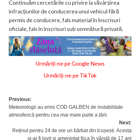
Continuăm cercetările cu privire la săvârșirea
infracțiunilor de conducerea unui vehicul fără
permis de conducere, fals material în înscrisuri
oficiale, fals în înscrisuri sub semnătură privată.
Urmăriți-ne pe Google News
Urmăriți-ne pe TikTok
Post
Previous:
Meteorologii au emis COD GALBEN de instabilitate
navigation
atmosferică pentru cea mai mare parte a țării
Next:
Reținut pentru 24 de ore un bărbat din Icușești. Acesta
și-ar fi lovit și amenințat fiica în vârstă de 17 ani