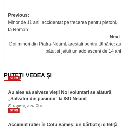
Post
Previous:
Minor de 11 ani, accidentat pe trecerea pentru pietoni,
navigation
la Roman
Next:
Doi minori din Piatra-Neamț, arestați pentru tâlhărie: au
bătut și jefuit un adolescent de 14 ani
PUTEȚI VEDEA ȘI
STIRI
Au ales să salveze vieți! Noi voluntari se alătură
„Salvator din pasiune” la ISU Neamț
August 8, 2026
0
STIRI
Accident rutier în Cotu Vameș: un bărbat și o fetiță