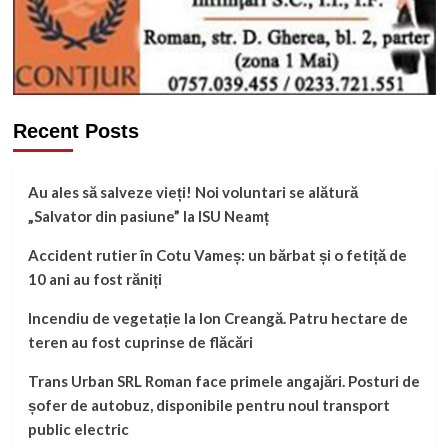
Recent Posts
Au ales să salveze vieți! Noi voluntari se alătură
„Salvator din pasiune” la ISU Neamț
Accident rutier în Cotu Vameș: un bărbat și o fetiță de
10 ani au fost răniți
Incendiu de vegetație la Ion Creangă. Patru hectare de
teren au fost cuprinse de flăcări
Trans Urban SRL Roman face primele angajări. Posturi de
șofer de autobuz, disponibile pentru noul transport
public electric