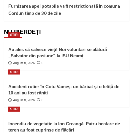
Furnizarea apei potabile va fi restricționată în comuna
Cordun timp de 30 de zile
NU PIERDEȚI
STIRI
Au ales să salveze vieți! Noi voluntari se alătură
„Salvator din pasiune” la ISU Neamț
August 8, 2026
0
STIRI
Accident rutier în Cotu Vameș: un bărbat și o fetiță de
10 ani au fost răniți
August 8, 2026
0
STIRI
Incendiu de vegetație la Ion Creangă. Patru hectare de
teren au fost cuprinse de flăcări