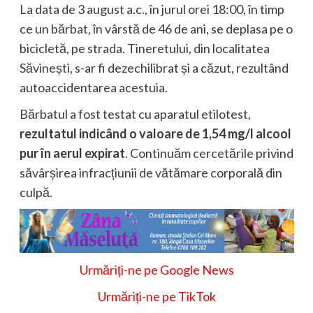
La data de 3 august a.c., în jurul orei 18:00, în timp
ce un bărbat, în vârstă de 46 de ani, se deplasa pe o
bicicletă, pe strada. Tineretului, din localitatea
Săvinești, s-ar fi dezechilibrat și a căzut, rezultând
autoaccidentarea acestuia.
Bărbatul a fost testat cu aparatul etilotest,
rezultatul indicând o valoare de 1,54 mg/l alcool
pur în aerul expirat
. Continuăm cercetările privind
săvârșirea infracțiunii de vătămare corporală din
culpă.
Urmăriți-ne pe Google News
Urmăriți-ne pe TikTok