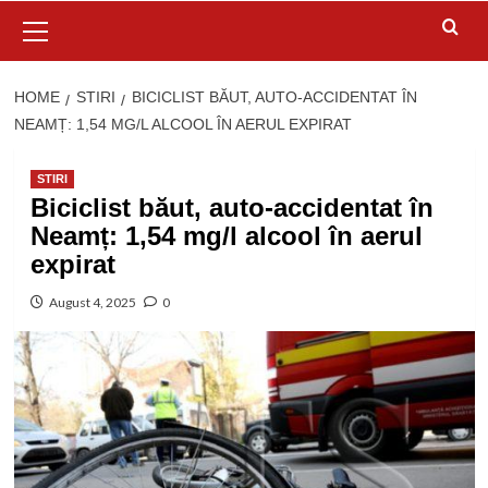
Primary
Menu
HOME
STIRI
BICICLIST BĂUT, AUTO-ACCIDENTAT ÎN
NEAMȚ: 1,54 MG/L ALCOOL ÎN AERUL EXPIRAT
STIRI
Biciclist băut, auto-accidentat în
Neamț: 1,54 mg/l alcool în aerul
expirat
August 4, 2025
0