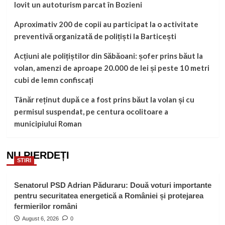
lovit un autoturism parcat în Bozieni
Aproximativ 200 de copii au participat la o activitate
preventivă organizată de polițiști la Barticești
Acțiuni ale polițiștilor din Săbăoani: șofer prins băut la
volan, amenzi de aproape 20.000 de lei și peste 10 metri
cubi de lemn confiscați
Tânăr reținut după ce a fost prins băut la volan și cu
permisul suspendat, pe centura ocolitoare a
municipiului Roman
NU PIERDEȚI
STIRI
Senatorul PSD Adrian Păduraru: Două voturi importante
pentru securitatea energetică a României și protejarea
fermierilor români
August 6, 2026
0