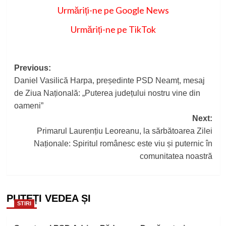
Urmăriți-ne pe Google News
Urmăriți-ne pe TikTok
Post
Previous:
Daniel Vasilică Harpa, președinte PSD Neamț, mesaj
navigation
de Ziua Națională: „Puterea județului nostru vine din
oameni”
Next:
Primarul Laurențiu Leoreanu, la sărbătoarea Zilei
Naționale: Spiritul românesc este viu și puternic în
comunitatea noastră
PUTEȚI VEDEA ȘI
STIRI