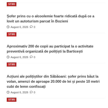
STIRI
Șofer prins cu o alcoolemie foarte ridicată după ce a
lovit un autoturism parcat în Bozieni
August 6, 2026
0
STIRI
Aproximativ 200 de copii au participat la o activitate
preventivă organizată de polițiști la Barticești
August 6, 2026
0
STIRI
Acțiuni ale polițiștilor din Săbăoani: șofer prins băut la
volan, amenzi de aproape 20.000 de lei și peste 10 metri
cubi de lemn confiscați
August 6, 2026
0
STIRI