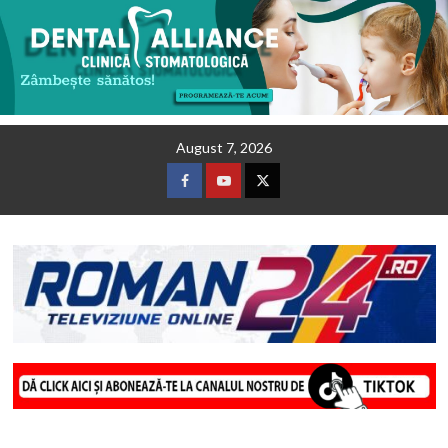
Skip
August 7, 2026
to
content
Facebook
Youtube
Twitter