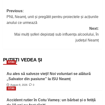
Post
Previous:
PNL Neamț, unit și pregătit pentru proiectele și acțiunile
navigation
anului ce urmează
Next:
Mai mulți șoferi depistați sub influența alcoolului, în
județul Neamț
PUTEȚI VEDEA ȘI
STIRI
Au ales să salveze vieți! Noi voluntari se alătură
„Salvator din pasiune” la ISU Neamț
August 8, 2026
0
STIRI
Accident rutier în Cotu Vameș: un bărbat și o fetiță