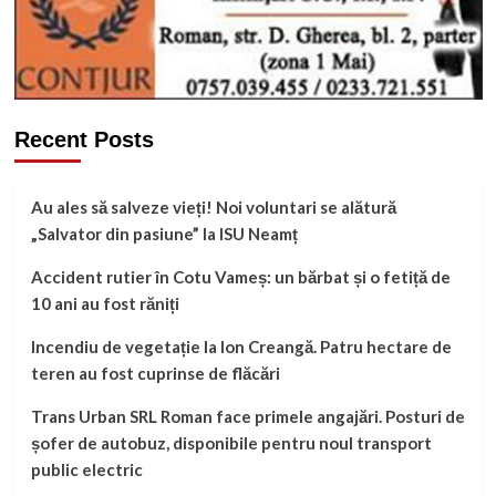
Recent Posts
Au ales să salveze vieți! Noi voluntari se alătură
„Salvator din pasiune” la ISU Neamț
Accident rutier în Cotu Vameș: un bărbat și o fetiță de
10 ani au fost răniți
Incendiu de vegetație la Ion Creangă. Patru hectare de
teren au fost cuprinse de flăcări
Trans Urban SRL Roman face primele angajări. Posturi de
șofer de autobuz, disponibile pentru noul transport
public electric