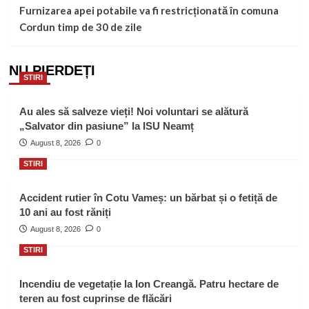
Furnizarea apei potabile va fi restricționată în comuna
Cordun timp de 30 de zile
NU PIERDEȚI
STIRI
Au ales să salveze vieți! Noi voluntari se alătură
„Salvator din pasiune” la ISU Neamț
August 8, 2026
0
STIRI
Accident rutier în Cotu Vameș: un bărbat și o fetiță de
10 ani au fost răniți
August 8, 2026
0
STIRI
Incendiu de vegetație la Ion Creangă. Patru hectare de
teren au fost cuprinse de flăcări