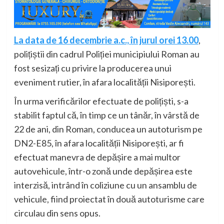
La data de 16 decembrie a.c., în jurul orei 13.00
,
polițiștii din cadrul Poliției municipiului Roman au
fost sesizați cu privire la producerea unui
eveniment rutier, în afara localității Nisiporești.
În urma verificărilor efectuate de polițiști, s-a
stabilit faptul că, în timp ce un tânăr, în vârstă de
22 de ani, din Roman, conducea un autoturism pe
DN2-E85, în afara localității Nisiporești, ar fi
efectuat manevra de depășire a mai multor
autovehicule, într-o zonă unde depășirea este
interzisă, intrând în coliziune cu un ansamblu de
vehicule, fiind proiectat în două autoturisme care
circulau din sens opus.