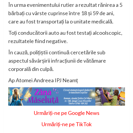
În urma evenimentului rutier a rezultat rănirea a 5
bărbați cu vârste cuprinse între 18 și 59 de ani,
care au fost transportați la o unitate medicală.
Toți conducătorii auto au fost testați alcoolscopic,
rezultatele fiind negative.
În cauză, polițiștii continuă cercetările sub
aspectul săvârșirii infracțiunii de vătămare
corporală din culpă.
Ap Atomei Andreea IPJ Neamț
Urmăriți-ne pe Google News
Urmăriți-ne pe TikTok