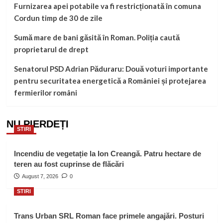
Furnizarea apei potabile va fi restricționată în comuna
Cordun timp de 30 de zile
Sumă mare de bani găsită în Roman. Poliția caută
proprietarul de drept
Senatorul PSD Adrian Păduraru: Două voturi importante
pentru securitatea energetică a României și protejarea
fermierilor români
NU PIERDEȚI
STIRI
Incendiu de vegetație la Ion Creangă. Patru hectare de
teren au fost cuprinse de flăcări
August 7, 2026
0
STIRI
Trans Urban SRL Roman face primele angajări. Posturi