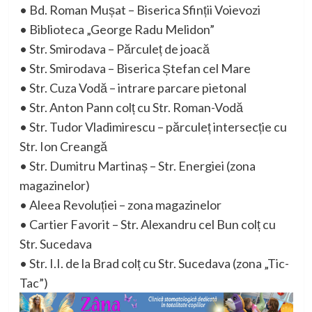
• Bd. Roman Mușat – Biserica Sfinții Voievozi
• Biblioteca „George Radu Melidon”
• Str. Smirodava – Părculeț de joacă
• Str. Smirodava – Biserica Ștefan cel Mare
• Str. Cuza Vodă – intrare parcare pietonal
• Str. Anton Pann colț cu Str. Roman-Vodă
• Str. Tudor Vladimirescu – părculeț intersecție cu
Str. Ion Creangă
• Str. Dumitru Martinaș – Str. Energiei (zona
magazinelor)
• Aleea Revoluției – zona magazinelor
• Cartier Favorit – Str. Alexandru cel Bun colț cu
Str. Sucedava
• Str. I.I. de la Brad colț cu Str. Sucedava (zona „Tic-
Tac”)