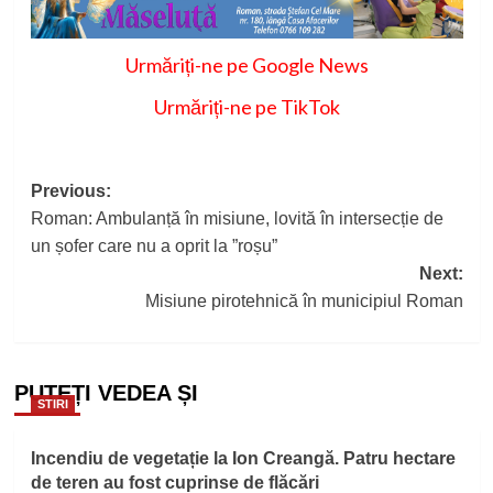
Urmăriți-ne pe Google News
Urmăriți-ne pe TikTok
Post
Previous:
Roman: Ambulanță în misiune, lovită în intersecție de
navigation
un șofer care nu a oprit la ”roșu”
Next:
Misiune pirotehnică în municipiul Roman
PUTEȚI VEDEA ȘI
STIRI
Incendiu de vegetație la Ion Creangă. Patru hectare
de teren au fost cuprinse de flăcări