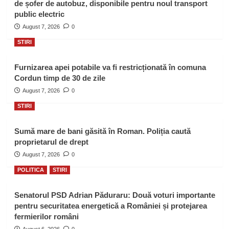
de șofer de autobuz, disponibile pentru noul transport
public electric
August 7, 2026
0
STIRI
Furnizarea apei potabile va fi restricționată în comuna
Cordun timp de 30 de zile
August 7, 2026
0
STIRI
Sumă mare de bani găsită în Roman. Poliția caută
proprietarul de drept
August 7, 2026
0
POLITICA
STIRI
Senatorul PSD Adrian Păduraru: Două voturi importante
pentru securitatea energetică a României și protejarea
fermierilor români
August 6, 2026
0