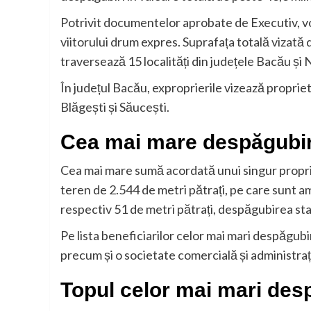
Potrivit documentelor aprobate de Executiv, vor
viitorului drum expres. Suprafața totală vizată 
traversează 15 localități din județele Bacău și
În județul Bacău, exproprierile vizează propriet
Blăgești și Săucești.
Cea mai mare despăgubir
Cea mai mare sumă acordată unui singur propr
teren de 2.544 de metri pătrați, pe care sunt a
respectiv 51 de metri pătrați, despăgubirea stab
Pe lista beneficiarilor celor mai mari despăgubi
precum și o societate comercială și administrați
Topul celor mai mari des