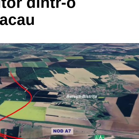
tor dintr-o
Bacau