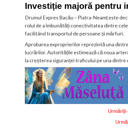
Investiție majoră pentru 
Drumul Expres Bacău – Piatra-Neamț este declara
rolul de a îmbunătăți conectivitatea dintre cel
facilitând transportul de persoane și mărfuri.
Aprobarea exproprierilor reprezintă una dintre
lucrărilor. Autoritățile estimează că noua arter
la creșterea siguranței traficului pe una dintre 
Urmăriți
Urmăr