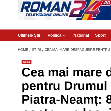
Ultimele Știri
Politică
National
Sport
HOME
STIRI
CEA MAI MARE DESPĂGUBIRE PENTRU 
STIRI
Cea mai mare 
pentru Drumul
Piatra-Neamț: 8