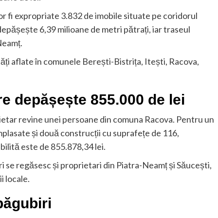
 fi expropriate 3.832 de imobile situate pe coridorul
depășește 6,39 milioane de metri pătrați, iar traseul
 Neamț.
ăți aflate în comunele Berești-Bistrița, Itești, Racova,
e depășește 855.000 de lei
ietar revine unei persoane din comuna Racova. Pentru un
mplasate și două construcții cu suprafețe de 116,
ilită este de 855.878,34 lei.
ri se regăsesc și proprietari din Piatra-Neamț și Săucești,
i locale.
păgubiri