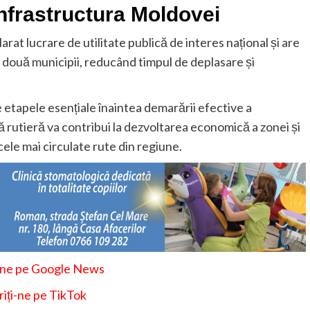
infrastructura Moldovei
t lucrare de utilitate publică de interes național și are
e două municipii, reducând timpul de deplasare și
 etapele esențiale înaintea demarării efective a
ă rutieră va contribui la dezvoltarea economică a zonei și
cele mai circulate rute din regiune.
-ne pe Google News
iți-ne pe TikTok