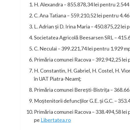
H. Alexandra – 855.878,34 lei pentru 2.544
C. Ana Tatiana – 559.210,52 lei pentru 4.4
L. Adrian și D. Irina Maria – 450.875,22 le
Societatea Agricolă Beesarsen SRL – 415.6
C. Neculai – 399.221,74 lei pentru 1.929 mp
Primăria comunei Racova – 392.942,25 lei 
H. Constantin, H. Gabriel, H. Costel, H. Vio
în UAT Piatra-Neamț;
Primăria comunei Berești-Bistrița – 368.66
Moștenitorii defuncților G.E. și G.C. – 353
Primăria comunei Racova – 338.494,58 lei p
pe
Libertatea.ro