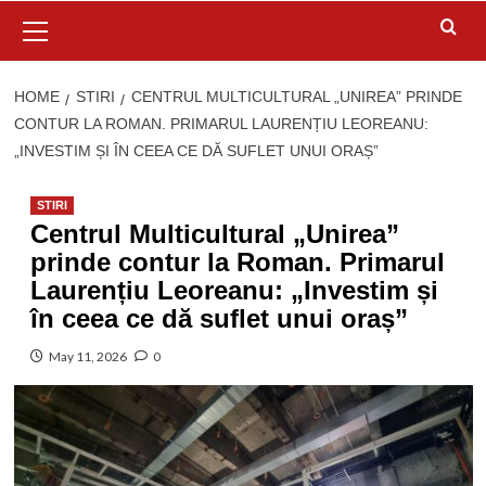
Primary
Menu
HOME
STIRI
CENTRUL MULTICULTURAL „UNIREA” PRINDE
CONTUR LA ROMAN. PRIMARUL LAURENȚIU LEOREANU:
„INVESTIM ȘI ÎN CEEA CE DĂ SUFLET UNUI ORAȘ”
STIRI
Centrul Multicultural „Unirea”
prinde contur la Roman. Primarul
Laurențiu Leoreanu: „Investim și
în ceea ce dă suflet unui oraș”
May 11, 2026
0