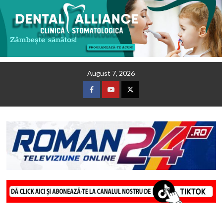
Skip
August 7, 2026
to
content
Facebook
Youtube
Twitter