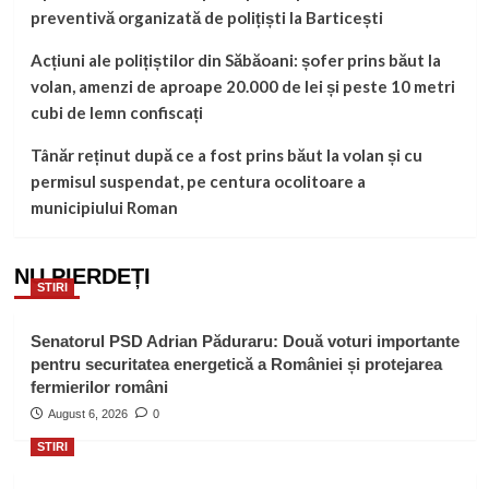
preventivă organizată de polițiști la Barticești
Acțiuni ale polițiștilor din Săbăoani: șofer prins băut la
volan, amenzi de aproape 20.000 de lei și peste 10 metri
cubi de lemn confiscați
Tânăr reținut după ce a fost prins băut la volan și cu
permisul suspendat, pe centura ocolitoare a
municipiului Roman
NU PIERDEȚI
STIRI
Senatorul PSD Adrian Păduraru: Două voturi importante
pentru securitatea energetică a României și protejarea
fermierilor români
August 6, 2026
0
STIRI