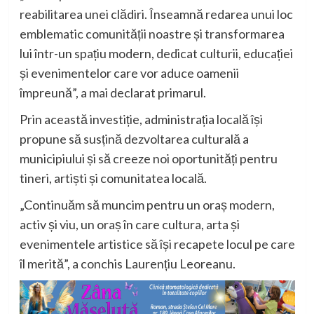
reabilitarea unei clădiri. Înseamnă redarea unui loc
emblematic comunității noastre și transformarea
lui într-un spațiu modern, dedicat culturii, educației
și evenimentelor care vor aduce oamenii
împreună”, a mai declarat primarul.
Prin această investiție, administrația locală își
propune să susțină dezvoltarea culturală a
municipiului și să creeze noi oportunități pentru
tineri, artiști și comunitatea locală.
„Continuăm să muncim pentru un oraș modern,
activ și viu, un oraș în care cultura, arta și
evenimentele artistice să își recapete locul pe care
îl merită”, a conchis Laurențiu Leoreanu.