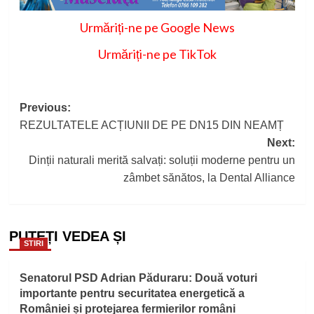
Urmăriți-ne pe Google News
Urmăriți-ne pe TikTok
Post
Previous:
REZULTATELE ACȚIUNII DE PE DN15 DIN NEAMȚ
navigation
Next:
Dinții naturali merită salvați: soluții moderne pentru un
zâmbet sănătos, la Dental Alliance
PUTEȚI VEDEA ȘI
STIRI
Senatorul PSD Adrian Păduraru: Două voturi
importante pentru securitatea energetică a
României și protejarea fermierilor români