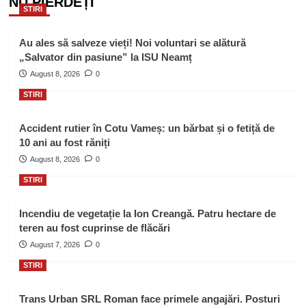
NU PIERDEȚI
STIRI
Au ales să salveze vieți! Noi voluntari se alătură
„Salvator din pasiune” la ISU Neamț
August 8, 2026
0
STIRI
Accident rutier în Cotu Vameș: un bărbat și o fetiță de
10 ani au fost răniți
August 8, 2026
0
STIRI
Incendiu de vegetație la Ion Creangă. Patru hectare de
teren au fost cuprinse de flăcări
August 7, 2026
0
STIRI
Trans Urban SRL Roman face primele angajări. Posturi