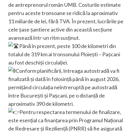
de antreprenorul român UMB. Costurile estimate
pentru aceste tronsoane se ridică la aproximativ
11 miliarde de lei, fără TVA. În prezent, lucrările pe
cele șase șantiere active din această secțiune
avansează într-un ritm susținut.
Până în prezent, peste 100 de kilometri din
totalul de 319 km ai tronsonului Ploiești – Pașcani
au fost deschiși circulației.
Conform planificării, întreaga autostradă va fi
finalizată și dată în folosință până în august 2026,
permițând circulația neîntreruptă pe autostradă
între București și Pașcani, pe o distanță de
aproximativ 390 de kilometri.
Pentru respectarea termenului de finalizare,
este esențial ca finanțarea prin Programul Național
de Redresare și Reziliență (PNRR) să fie asigurată