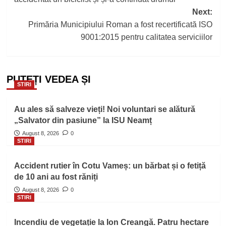
Next:
Primăria Municipiului Roman a fost recertificată ISO
9001:2015 pentru calitatea serviciilor
PUTEȚI VEDEA ȘI
STIRI
Au ales să salveze vieți! Noi voluntari se alătură
„Salvator din pasiune” la ISU Neamț
August 8, 2026
0
STIRI
Accident rutier în Cotu Vameș: un bărbat și o fetiță
de 10 ani au fost răniți
August 8, 2026
0
STIRI
Incendiu de vegetație la Ion Creangă. Patru hectare