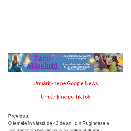
Urmăriți-ne pe Google News
Urmăriți-ne pe TikTok
Post
Previous:
O femeie în vârstă de 43 de ani, din Ruginoasa a
navigation
accidentat un biciclist și și-a continuat drumul