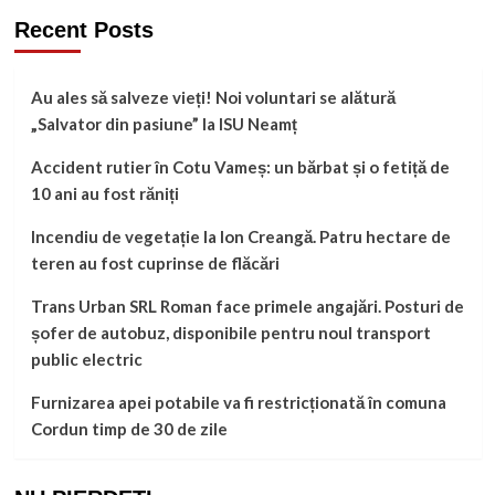
Recent Posts
Au ales să salveze vieți! Noi voluntari se alătură
„Salvator din pasiune” la ISU Neamț
Accident rutier în Cotu Vameș: un bărbat și o fetiță de
10 ani au fost răniți
Incendiu de vegetație la Ion Creangă. Patru hectare de
teren au fost cuprinse de flăcări
Trans Urban SRL Roman face primele angajări. Posturi de
șofer de autobuz, disponibile pentru noul transport
public electric
Furnizarea apei potabile va fi restricționată în comuna
Cordun timp de 30 de zile