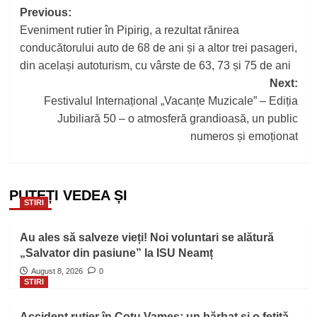
Post
Previous:
Eveniment rutier în Pipirig, a rezultat rănirea
navigation
conducătorului auto de 68 de ani și a altor trei pasageri,
din același autoturism, cu vârste de 63, 73 și 75 de ani
Next:
Festivalul Internațional „Vacanțe Muzicale” – Ediția
Jubiliară 50 – o atmosferă grandioasă, un public
numeros și emoționat
PUTEȚI VEDEA ȘI
STIRI
Au ales să salveze vieți! Noi voluntari se alătură
„Salvator din pasiune” la ISU Neamț
August 8, 2026
0
STIRI
Accident rutier în Cotu Vameș: un bărbat și o fetiță