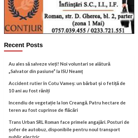
Recent Posts
Au ales să salveze vieți! Noi voluntari se alătură
„Salvator din pasiune” la ISU Neamț
Accident rutier în Cotu Vameș: un bărbat și o fetiță de
10 ani au fost răniți
Incendiu de vegetație la Ion Creangă. Patru hectare de
teren au fost cuprinse de flăcări
Trans Urban SRL Roman face primele angajări. Posturi de
șofer de autobuz, disponibile pentru noul transport
public electric