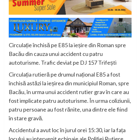
Circulație închisă pe E85 la ieșire din Roman spre
Bacău din cauza unui accident cu patru
autoturisme. Trafic deviat pe DJ 157 Trifești
Circulația rutieră pe drumul național E85 a fost
închisă astăzi la ieșirea din municipiul Roman, spre
Bacău, în urma unui accident rutier grav în care au
fost implicate patru autoturisme. În urma coliziunii,
patru persoane au fost rănite, una dintre ele fiind
în stare gravă.
Accidentul a avut loc în jurul orei 15:30, iar la fața
locului au intervenit echipaje ale Poliției Rutiere,