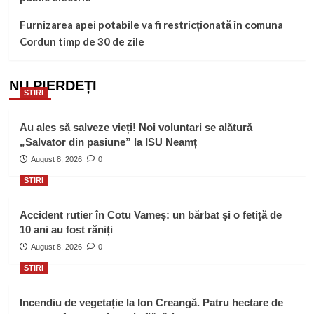
Furnizarea apei potabile va fi restricționată în comuna
Cordun timp de 30 de zile
NU PIERDEȚI
STIRI
Au ales să salveze vieți! Noi voluntari se alătură
„Salvator din pasiune” la ISU Neamț
August 8, 2026
0
STIRI
Accident rutier în Cotu Vameș: un bărbat și o fetiță de
10 ani au fost răniți
August 8, 2026
0
STIRI
Incendiu de vegetație la Ion Creangă. Patru hectare de