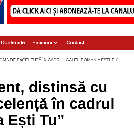
Conferinte
Emisiuni
Contact
LOMA DE EXCELENȚĂ ÎN CADRUL GALEI „ROMÂNIA EȘTI TU”
nt, distinsă cu
elență în cadrul
 Ești Tu”