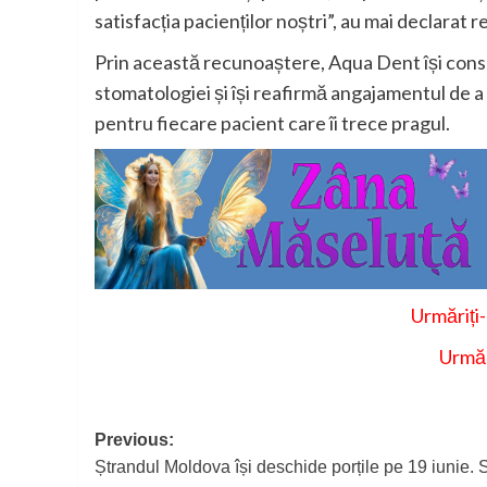
satisfacția pacienților noștri”, au mai declarat re
Prin această recunoaștere, Aqua Dent își cons
stomatologiei și își reafirmă angajamentul de a 
pentru fiecare pacient care îi trece pragul.
Urmăriți
Urmăr
Post
Previous:
Ștrandul Moldova își deschide porțile pe 19 iunie. S
navigation