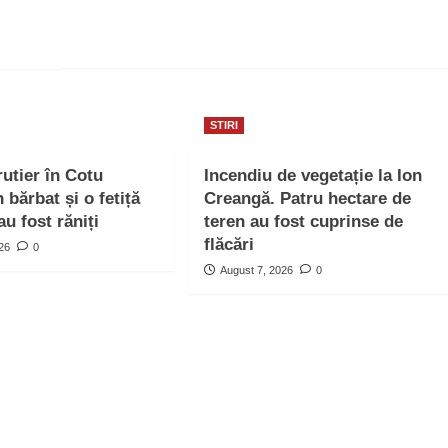
STIRI
rutier în Cotu
Incendiu de vegetație la Ion
bărbat și o fetiță
Creangă. Patru hectare de
au fost răniți
teren au fost cuprinse de
flăcări
026
0
August 7, 2026
0