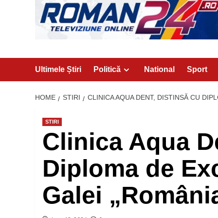
Ultimele Știri
Politică
National
Sport
HOME
STIRI
CLINICA AQUA DENT, DISTINSĂ CU DIP
STIRI
Clinica Aqua De
Diploma de Exc
Galei „România