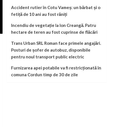
Accident rutier în Cotu Vameș: un bărbat și o
fetiță de 10 ani au fost răniți
Incendiu de vegetație la Ion Creangă. Patru
hectare de teren au fost cuprinse de flăcări
Trans Urban SRL Roman face primele angajări.
Posturi de șofer de autobuz, disponibile
pentru noul transport public electric
Furnizarea apei potabile va fi restricționată în
comuna Cordun timp de 30 de zile