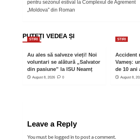
pentru sezonul estival la Complexul de Agrement
„Moldova” din Roman
PUTEȚI VEDEA ȘI
STIRI
STIRI
Au ales să salveze vieți! Noi
Accident 
voluntari se alătură „Salvator
Vameș: un 
din pasiune” la ISU Neamț
de 10 ani 
August 8, 2026
0
August 8, 2
Leave a Reply
You must be
logged in
to post a comment.