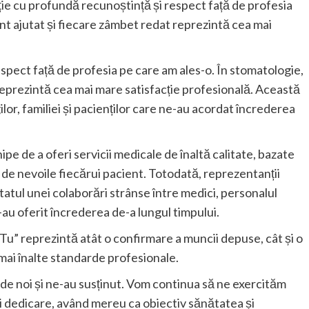
cție cu profundă recunoștință și respect față de profesia
nt ajutat și fiecare zâmbet redat reprezintă cea mai
espect față de profesia pe care am ales-o. În stomatologie,
reprezintă cea mai mare satisfacție profesională. Această
lor, familiei și pacienților care ne-au acordat încrederea
ipe de a oferi servicii medicale de înaltă calitate, bazate
 de nevoile fiecărui pacient. Totodată, reprezentanții
ltatul unei colaborări strânse între medici, personalul
 le-au oferit încrederea de-a lungul timpului.
 Tu” reprezintă atât o confirmare a muncii depuse, cât și o
 mai înalte standarde profesionale.
 de noi și ne-au susținut. Vom continua să ne exercităm
și dedicare, având mereu ca obiectiv sănătatea și