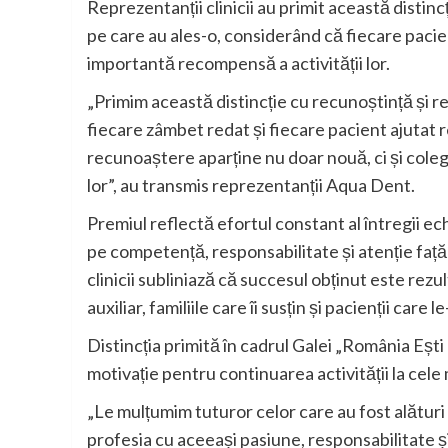
Reprezentanții clinicii au primit această distin
pe care au ales-o, considerând că fiecare pacie
importantă recompensă a activității lor.
„Primim această distincție cu recunoștință și r
fiecare zâmbet redat și fiecare pacient ajutat 
recunoaștere aparține nu doar nouă, ci și colegi
lor”, au transmis reprezentanții Aqua Dent.
Premiul reflectă efortul constant al întregii ech
pe competență, responsabilitate și atenție față
clinicii subliniază că succesul obținut este rezu
auxiliar, familiile care îi susțin și pacienții care
Distincția primită în cadrul Galei „România Ești
motivație pentru continuarea activității la cele
„Le mulțumim tuturor celor care au fost alături
profesia cu aceeași pasiune, responsabilitate 