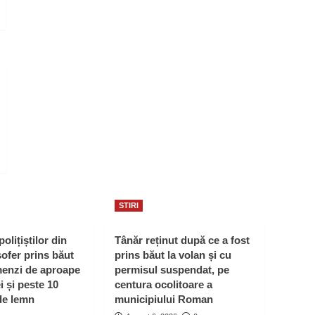
STIRI
polițiștilor din
Tânăr reținut după ce a fost
ofer prins băut
prins băut la volan și cu
menzi de aproape
permisul suspendat, pe
i și peste 10
centura ocolitoare a
de lemn
municipiului Roman