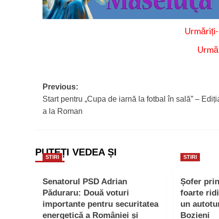
Urmăriți
Urmăr
Post
Previous:
Start pentru „Cupa de iarnă la fotbal în sală” – Ediția
navigation
a la Roman
PUTEȚI VEDEA ȘI
STIRI
STIRI
Senatorul PSD Adrian
Șofer pri
Păduraru: Două voturi
foarte rid
importante pentru securitatea
un autotu
energetică a României și
Bozieni