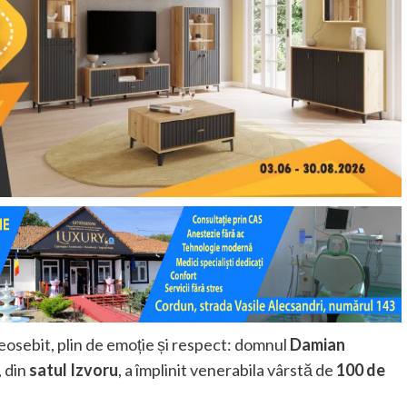
eosebit, plin de emoție și respect: domnul
Damian
, din
satul Izvoru
, a împlinit venerabila vârstă de
100 de