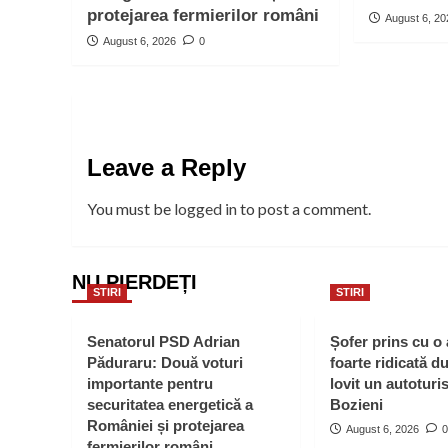
protejarea fermierilor români
August 6, 2
August 6, 2026
0
Leave a Reply
You must be
logged in
to post a comment.
NU PIERDEȚI
STIRI
STIRI
Senatorul PSD Adrian
Șofer prins cu o
Păduraru: Două voturi
foarte ridicată d
importante pentru
lovit un autoturi
securitatea energetică a
Bozieni
României și protejarea
August 6, 2026
0
fermierilor români