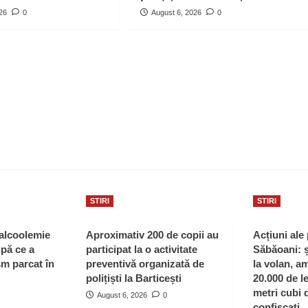
026
0
August 6, 2026
0
STIRI
STIRI
 alcoolemie
Aproximativ 200 de copii au
Acțiuni ale 
upă ce a
participat la o activitate
Săbăoani: ș
sm parcat în
preventivă organizată de
la volan, a
polițiști la Barticești
20.000 de le
metri cubi 
August 6, 2026
0
confiscați