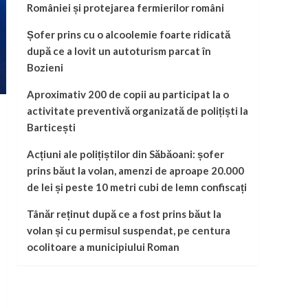
României și protejarea fermierilor români
Șofer prins cu o alcoolemie foarte ridicată
după ce a lovit un autoturism parcat în
Bozieni
Aproximativ 200 de copii au participat la o
activitate preventivă organizată de polițiști la
Barticești
Acțiuni ale polițiștilor din Săbăoani: șofer
prins băut la volan, amenzi de aproape 20.000
de lei și peste 10 metri cubi de lemn confiscați
Tânăr reținut după ce a fost prins băut la
volan și cu permisul suspendat, pe centura
ocolitoare a municipiului Roman