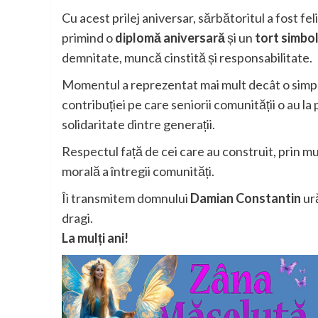
Cu acest prilej aniversar, sărbătoritul a fost fe
primind o
diplomă aniversară
și un
tort simbol
demnitate, muncă cinstită și responsabilitate.
Momentul a reprezentat mai mult decât o simpl
contribuției pe care seniorii comunității o au la p
solidaritate dintre generații.
Respectul față de cei care au construit, prin mu
morală a întregii comunități.
Îi transmitem domnului
Damian Constantin
ur
dragi.
La mulți ani!