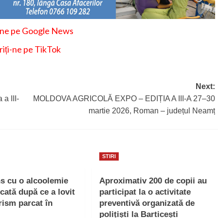
-ne pe Google News
iți-ne pe TikTok
Next:
 a III-
MOLDOVA AGRICOLĂ EXPO – EDIȚIA A III-A 27–30
martie 2026, Roman – județul Neamț
STIRI
ns cu o alcoolemie
Aproximativ 200 de copii au
icată după ce a lovit
participat la o activitate
rism parcat în
preventivă organizată de
polițiști la Barticești