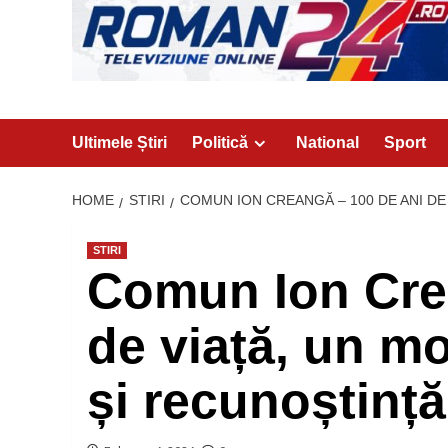
Ultimele Știri
Politică
National
Sport
HOME
STIRI
COMUN ION CREANGĂ – 100 DE ANI D
STIRI
Comun Ion Cre
de viață, un m
și recunoștință