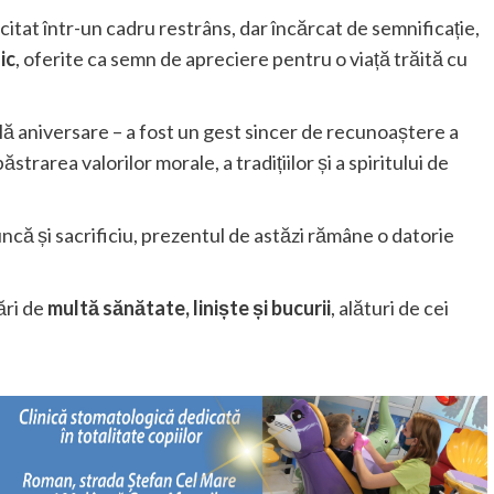
licitat într-un cadru restrâns, dar încărcat de semnificație,
ic
, oferite ca semn de apreciere pentru o viață trăită cu
ă aniversare – a fost un gest sincer de recunoaștere a
ăstrarea valorilor morale, a tradițiilor și a spiritului de
ncă și sacrificiu, prezentul de astăzi rămâne o datorie
ări de
multă sănătate, liniște și bucurii
, alături de cei