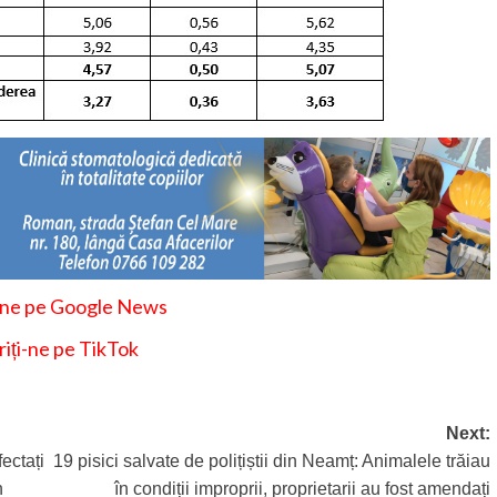
-ne pe Google News
iți-ne pe TikTok
Next:
ectați
19 pisici salvate de polițiștii din Neamț: Animalele trăiau
n
în condiții improprii, proprietarii au fost amendați