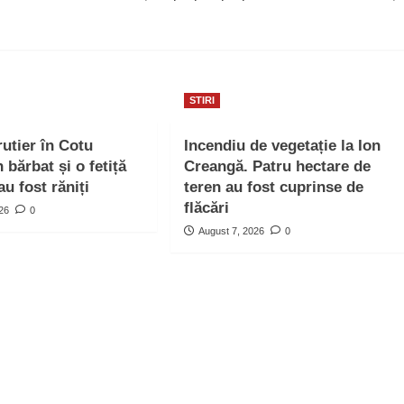
STIRI
rutier în Cotu
Incendiu de vegetație la Ion
bărbat și o fetiță
Creangă. Patru hectare de
au fost răniți
teren au fost cuprinse de
flăcări
026
0
August 7, 2026
0