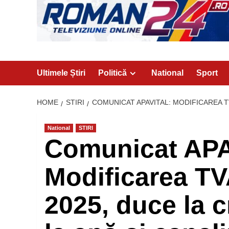
Ultimele Știri
Politică
National
Sport
HOME
STIRI
COMUNICAT APAVITAL: MODIFICAREA T
National
STIRI
Comunicat APA
Modificarea TV
2025, duce la c