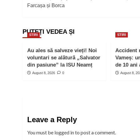
Farcașa și Borca
PUTEȚI VEDEA ȘI
STIRI
STIRI
Au ales să salveze vieți! Noi
Accident 
voluntari se alătură „Salvator
Vameș: un 
din pasiune” la ISU Neamț
de 10 ani 
August 8, 2026
0
August 8, 2
Leave a Reply
You must be
logged in
to post a comment.