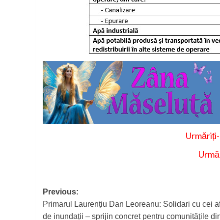
Urmăriți
Urmăr
Post
Previous:
Primarul Laurențiu Dan Leoreanu: Solidari cu cei af
navigation
de inundații – sprijin concret pentru comunitățile di