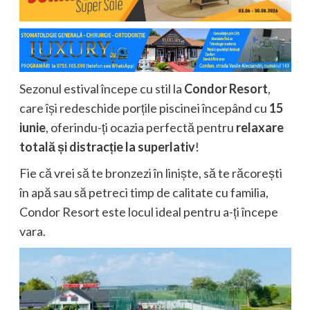
Sezonul estival începe cu stil la
Condor Resort
,
care își redeschide porțile piscinei începând cu
15
iunie
, oferindu-ți ocazia perfectă pentru
relaxare
totală și distracție la superlativ
!
Fie că vrei să te bronzezi în liniște, să te răcorești
în apă sau să petreci timp de calitate cu familia,
Condor Resort este locul ideal pentru a-ți începe
vara.