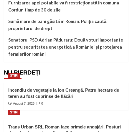
Furnizarea apei potabile va fi restricționată în comuna
Cordun timp de 30 de zile
Sumă mare de bani găsită în Roman. Poliția caută
proprietarul de drept
Senatorul PSD Adrian Păduraru: Două voturi importante
pentru securitatea energetică a României și protejarea
fermierilor români
NU PIERDEȚI
STIRI
Incendiu de vegetație la Ion Creangă. Patru hectare de
teren au fost cuprinse de flăcări
August 7, 2026
0
STIRI
Trans Urban SRL Roman face primele angajări. Posturi