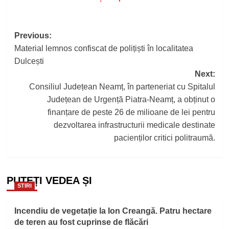
Post
Previous:
Material lemnos confiscat de polițiști în localitatea
navigation
Dulcești
Next:
Consiliul Județean Neamț, în parteneriat cu Spitalul
Județean de Urgență Piatra-Neamț, a obținut o
finanțare de peste 26 de milioane de lei pentru
dezvoltarea infrastructurii medicale destinate
pacienților critici politraumă.
PUTEȚI VEDEA ȘI
STIRI
Incendiu de vegetație la Ion Creangă. Patru hectare
de teren au fost cuprinse de flăcări