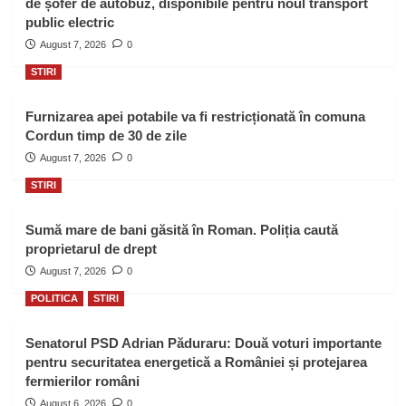
de șofer de autobuz, disponibile pentru noul transport
public electric
August 7, 2026
0
STIRI
Furnizarea apei potabile va fi restricționată în comuna
Cordun timp de 30 de zile
August 7, 2026
0
STIRI
Sumă mare de bani găsită în Roman. Poliția caută
proprietarul de drept
August 7, 2026
0
POLITICA
STIRI
Senatorul PSD Adrian Păduraru: Două voturi importante
pentru securitatea energetică a României și protejarea
fermierilor români
August 6, 2026
0