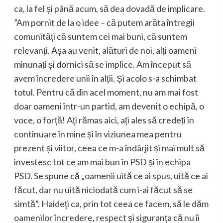
ca, la fel și până acum, să dea dovadă de implicare.
”Am pornit de la o idee – că putem arăta întregii
comunități că suntem cei mai buni, că suntem
relevanți. Așa au venit, alături de noi, alți oameni
minunați și dornici să se implice. Am început să
avem încredere unii în alții. Și acolo s-a schimbat
totul. Pentru că din acel moment, nu am mai fost
doar oameni într-un partid, am devenit o echipă, o
voce, o forță! Ați rămas aici, ați ales să credeți în
continuare în mine și în viziunea mea pentru
prezent și viitor, ceea ce m-a îndârjit și mai mult să
investesc tot ce am mai bun în PSD și în echipa
PSD. Se spune că „oamenii uită ce ai spus, uită ce ai
făcut, dar nu uită niciodată cum i-ai făcut să se
simtă”. Haideți ca, prin tot ceea ce facem, să le dăm
oamenilor încredere, respect și siguranța că nu îi