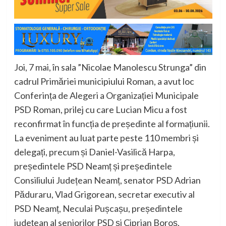
Joi, 7 mai, în sala ”Nicolae Manolescu Strunga” din
cadrul Primăriei municipiului Roman, a avut loc
Conferința de Alegeri a Organizației Municipale
PSD Roman, prilej cu care Lucian Micu a fost
reconfirmat în funcția de președinte al formațiunii.
La eveniment au luat parte peste 110 membri și
delegați, precum și Daniel-Vasilică Harpa,
președintele PSD Neamț și președintele
Consiliului Județean Neamț, senator PSD Adrian
Păduraru, Vlad Grigorean, secretar executiv al
PSD Neamț, Neculai Pușcașu, președintele
județean al seniorilor PSD și Ciprian Boroș,