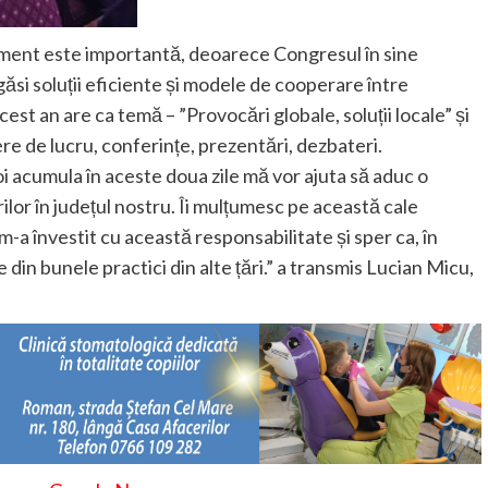
iment este importantă, deoarece Congresul în sine
ăsi soluții eficiente și modele de cooperare între
est an are ca temă – ”Provocări globale, soluții locale” și
e de lucru, conferințe, prezentări, dezbateri.
oi acumula în aceste doua zile mă vor ajuta să aduc o
rilor în județul nostru. Îi mulțumesc pe această cale
-a învestit cu această responsabilitate și sper ca, în
in bunele practici din alte țări.” a transmis Lucian Micu,