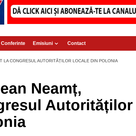
Conferinte
Emisiuni
Contact
T LA CONGRESUL AUTORITĂȚILOR LOCALE DIN POLONIA
țean Neamț,
resul Autorităților
onia