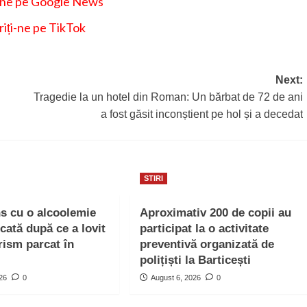
-ne pe Google News
iți-ne pe TikTok
Next:
Tragedie la un hotel din Roman: Un bărbat de 72 de ani
a fost găsit inconștient pe hol și a decedat
STIRI
ns cu o alcoolemie
Aproximativ 200 de copii au
icată după ce a lovit
participat la o activitate
rism parcat în
preventivă organizată de
polițiști la Barticești
026
0
August 6, 2026
0