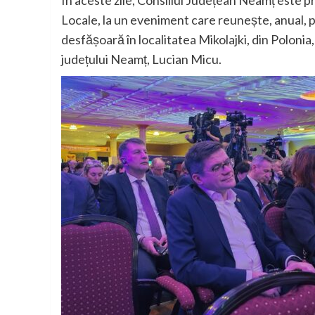
În aceste zile, Consiliul Județean Neamț este pr
Locale, la un eveniment care reunește, anual, pe
desfășoară în localitatea Mikolajki, din Polonia
județului Neamț, Lucian Micu.