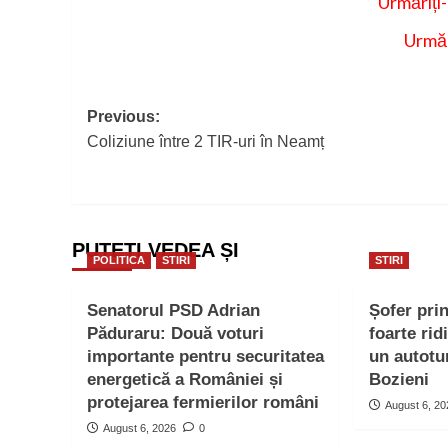
Urmăriți
Urmăr
Post
Previous:
Coliziune între 2 TIR-uri în Neamț
navigation
PUTEȚI VEDEA ȘI
POLITICA
STIRI
STIRI
Senatorul PSD Adrian
Șofer pri
Păduraru: Două voturi
foarte rid
importante pentru securitatea
un autotu
energetică a României și
Bozieni
protejarea fermierilor români
August 6, 2
August 6, 2026
0