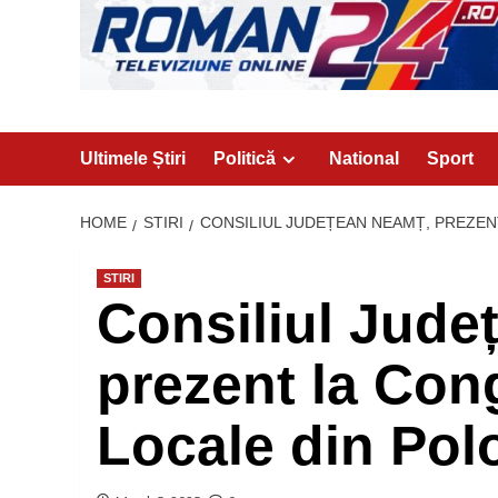
Ultimele Știri
Politică
National
Sport
HOME
STIRI
CONSILIUL JUDEȚEAN NEAMȚ, PREZEN
STIRI
Consiliul Jude
prezent la Cong
Locale din Pol