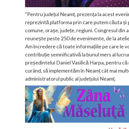
“Pentru județul Neamț, prezența la acest even
reprezintă platforma prin care putem căuta și g
comune, orașe, județe, regiuni. Congresul din ac
reunește peste 250 de evenimente, de la atelier
Am încredere că toate informațiile pe care le v
contribuție semnificativă la bunul mers al lucru
președintelui Daniel Vasilică Harpa, pentru că m
curând, să implementăm în Neamț cât mai multe d
administratorul public al județului Neamț.