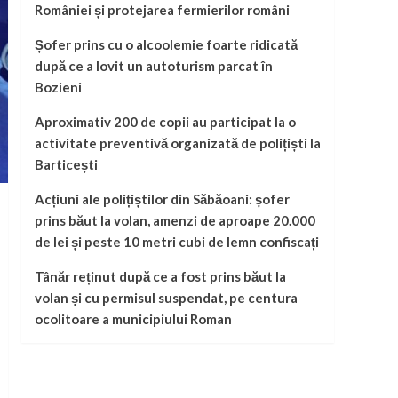
României și protejarea fermierilor români
Șofer prins cu o alcoolemie foarte ridicată
după ce a lovit un autoturism parcat în
Bozieni
Aproximativ 200 de copii au participat la o
activitate preventivă organizată de polițiști la
Barticești
Acțiuni ale polițiștilor din Săbăoani: șofer
prins băut la volan, amenzi de aproape 20.000
de lei și peste 10 metri cubi de lemn confiscați
Tânăr reținut după ce a fost prins băut la
volan și cu permisul suspendat, pe centura
ocolitoare a municipiului Roman