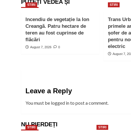
PUTEȚI VEDEA ȘI
STIRI
STIRI
Incendiu de vegetație la Ion
Trans Ur
Creangă. Patru hectare de
primele a
teren au fost cuprinse de
șofer de 
flăcări
pentru no
electric
August 7, 2026
0
August 7, 2
Leave a Reply
You must be
logged in
to post a comment.
NU PIERDEȚI
STIRI
STIRI