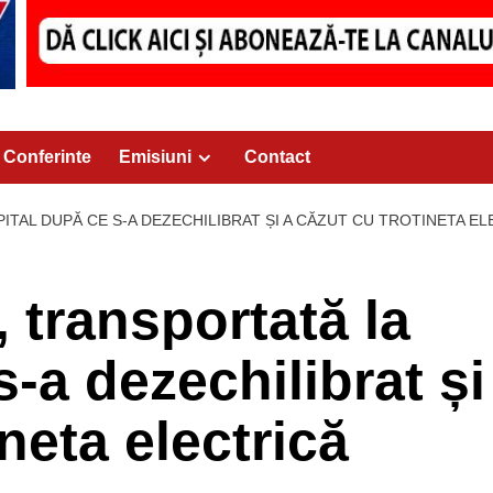
Conferinte
Emisiuni
Contact
PITAL DUPĂ CE S-A DEZECHILIBRAT ȘI A CĂZUT CU TROTINETA E
, transportată la
s-a dezechilibrat și
ineta electrică