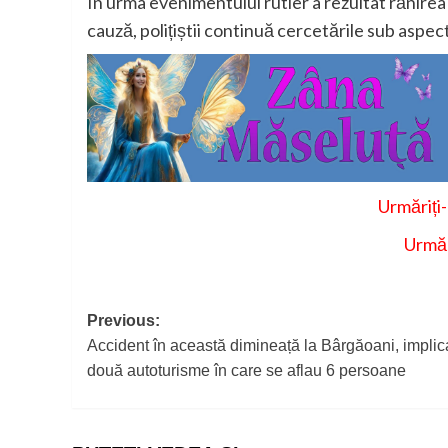
În urma evenimentului rutier a rezultat rănirea 
cauză, polițiștii continuă cercetările sub aspec
Urmăriți
Urmăr
Post
Previous:
Accident în această dimineață la Bârgăoani, implic
navigation
două autoturisme în care se aflau 6 persoane