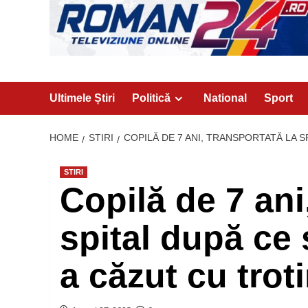
Ultimele Știri
Politică
National
Sport
HOME
STIRI
COPILĂ DE 7 ANI, TRANSPORTATĂ LA S
STIRI
Copilă de 7 ani
spital după ce 
a căzut cu trot