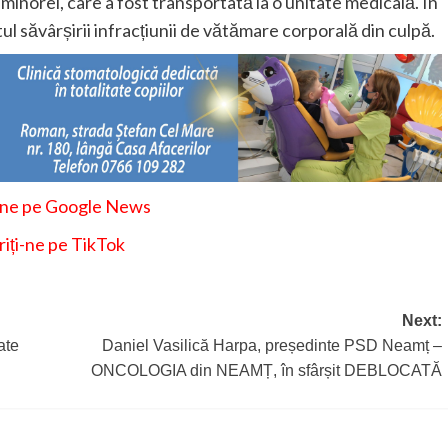
minorei, care a fost transportată la o unitate medicală. În
tul săvârșirii infracțiunii de vătămare corporală din culpă.
-ne pe Google News
iți-ne pe TikTok
Next:
ate
Daniel Vasilică Harpa, președinte PSD Neamț –
ONCOLOGIA din NEAMȚ, în sfârșit DEBLOCATĂ