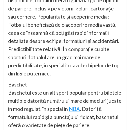
disponibile, fotbalul oferă o gamă largă de opțiuni
de pariere, inclusiv pe victorii, goluri, cartonașe
sau cornere. Popularitate și acoperire media:
Fotbalul beneficiază de o acoperire media vastă,
ceea ce înseamnă că poți găsi rapid informații
detaliate despre echipe, formațiuni și accidentări.
Predictibilitate relativă: În comparație cu alte
sporturi, fotbalul are un grad mai mare de
predictibilitate, în special în cazul echipelor de top
din ligile puternice.
Baschet
Baschetul este un alt sport popular pentru biletele
multiple datorită numărului mare de meciuri jucate
în mod regulat, în special în
NBA
. Datorită
formatului rapid și a punctajului ridicat, baschetul
oferă o varietate de piețe de pariere.