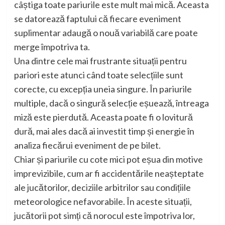
câștiga toate pariurile este mult mai mică. Aceasta
se datorează faptului că fiecare eveniment
suplimentar adaugă o nouă variabilă care poate
merge împotriva ta.
Una dintre cele mai frustrante situații pentru
pariori este atunci când toate selecțiile sunt
corecte, cu excepția uneia singure. În pariurile
multiple, dacă o singură selecție eșuează, întreaga
miză este pierdută. Aceasta poate fi o lovitură
dură, mai ales dacă ai investit timp și energie în
analiza fiecărui eveniment de pe bilet.
Chiar și pariurile cu cote mici pot eșua din motive
imprevizibile, cum ar fi accidentările neașteptate
ale jucătorilor, deciziile arbitrilor sau condițiile
meteorologice nefavorabile. În aceste situații,
jucătorii pot simți că norocul este împotriva lor,