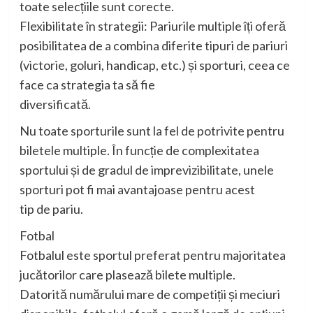
toate selecțiile sunt corecte.
Flexibilitate în strategii: Pariurile multiple îți oferă
posibilitatea de a combina diferite tipuri de pariuri
(victorie, goluri, handicap, etc.) și sporturi, ceea ce
face ca strategia ta să fie
diversificată.
Nu toate sporturile sunt la fel de potrivite pentru
biletele multiple. În funcție de complexitatea
sportului și de gradul de imprevizibilitate, unele
sporturi pot fi mai avantajoase pentru acest
tip de pariu.
Fotbal
Fotbalul este sportul preferat pentru majoritatea
jucătorilor care plasează bilete multiple.
Datorită numărului mare de competiții și meciuri