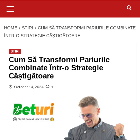
Primary
Menu
HOME
STIRI
CUM SĂ TRANSFORMI PARIURILE COMBINATE
ÎNTR-O STRATEGIE CÂȘTIGĂTOARE
STIRI
Cum Să Transformi Pariurile
Combinate Într-o Strategie
Câștigătoare
October 14, 2024
1