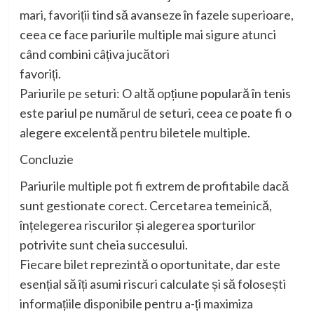
mari, favoriții tind să avanseze în fazele superioare,
ceea ce face pariurile multiple mai sigure atunci
când combini câțiva jucători
favoriți.
Pariurile pe seturi: O altă opțiune populară în tenis
este pariul pe numărul de seturi, ceea ce poate fi o
alegere excelentă pentru biletele multiple.
Concluzie
Pariurile multiple pot fi extrem de profitabile dacă
sunt gestionate corect. Cercetarea temeinică,
înțelegerea riscurilor și alegerea sporturilor
potrivite sunt cheia succesului.
Fiecare bilet reprezintă o oportunitate, dar este
esențial să îți asumi riscuri calculate și să folosești
informațiile disponibile pentru a-ți maximiza