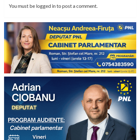
You must be
logged in
to post a comment.