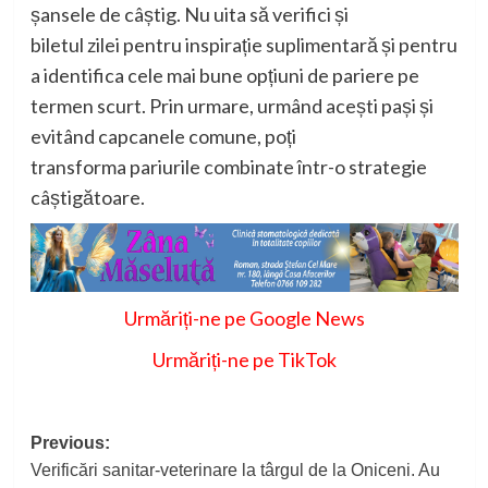
șansele de câștig. Nu uita să verifici și
biletul zilei pentru inspirație suplimentară și pentru
a identifica cele mai bune opțiuni de pariere pe
termen scurt. Prin urmare, urmând acești pași și
evitând capcanele comune, poți
transforma pariurile combinate într-o strategie
câștigătoare.
Urmăriți-ne pe Google News
Urmăriți-ne pe TikTok
Post
Previous:
Verificări sanitar-veterinare la târgul de la Oniceni. Au
navigation