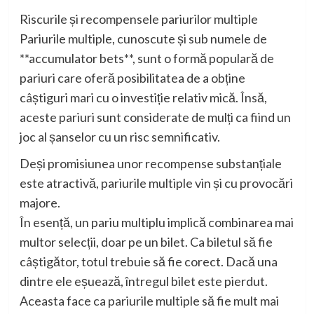
Riscurile și recompensele pariurilor multiple
Pariurile multiple, cunoscute și sub numele de
**accumulator bets**, sunt o formă populară de
pariuri care oferă posibilitatea de a obține
câștiguri mari cu o investiție relativ mică. Însă,
aceste pariuri sunt considerate de mulți ca fiind un
joc al șanselor cu un risc semnificativ.
Deși promisiunea unor recompense substanțiale
este atractivă, pariurile multiple vin și cu provocări
majore.
În esență, un pariu multiplu implică combinarea mai
multor selecții, doar pe un bilet. Ca biletul să fie
câștigător, totul trebuie să fie corect. Dacă una
dintre ele eșuează, întregul bilet este pierdut.
Aceasta face ca pariurile multiple să fie mult mai