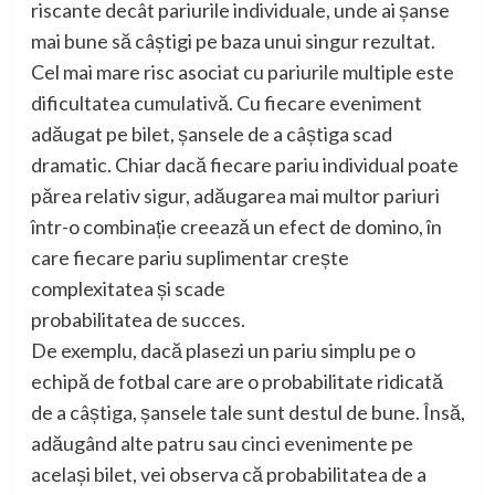
riscante decât pariurile individuale, unde ai șanse
mai bune să câștigi pe baza unui singur rezultat.
Cel mai mare risc asociat cu pariurile multiple este
dificultatea cumulativă. Cu fiecare eveniment
adăugat pe bilet, șansele de a câștiga scad
dramatic. Chiar dacă fiecare pariu individual poate
părea relativ sigur, adăugarea mai multor pariuri
într-o combinație creează un efect de domino, în
care fiecare pariu suplimentar crește
complexitatea și scade
probabilitatea de succes.
De exemplu, dacă plasezi un pariu simplu pe o
echipă de fotbal care are o probabilitate ridicată
de a câștiga, șansele tale sunt destul de bune. Însă,
adăugând alte patru sau cinci evenimente pe
același bilet, vei observa că probabilitatea de a