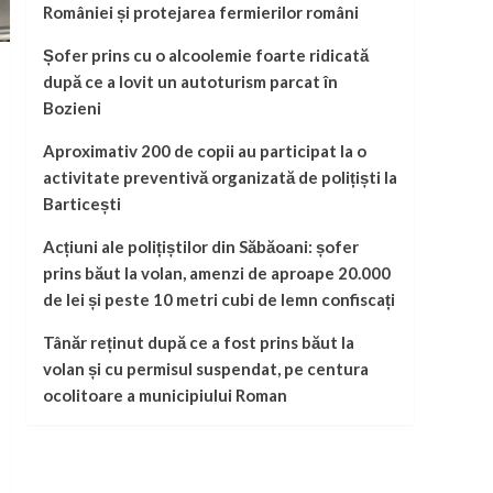
României și protejarea fermierilor români
Șofer prins cu o alcoolemie foarte ridicată
după ce a lovit un autoturism parcat în
Bozieni
Aproximativ 200 de copii au participat la o
activitate preventivă organizată de polițiști la
Barticești
Acțiuni ale polițiștilor din Săbăoani: șofer
prins băut la volan, amenzi de aproape 20.000
de lei și peste 10 metri cubi de lemn confiscați
Tânăr reținut după ce a fost prins băut la
volan și cu permisul suspendat, pe centura
ocolitoare a municipiului Roman