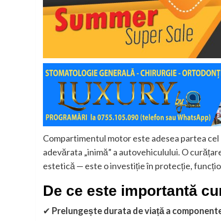
Compartimentul motor este adesea partea cel mai 
adevărata „inimă” a autovehiculului. O curățar
estetică — este o investiție în protecție, func
De ce este importantă cu
✔
Prelungește durata de viață a component