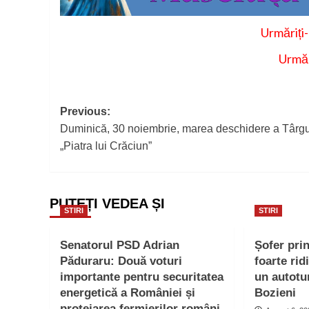
Urmăriți
Urmăr
Post
Previous:
Duminică, 30 noiembrie, marea deschidere a Târgu
navigation
„Piatra lui Crăciun”
PUTEȚI VEDEA ȘI
STIRI
STIRI
Senatorul PSD Adrian
Șofer pri
Păduraru: Două voturi
foarte rid
importante pentru securitatea
un autotu
energetică a României și
Bozieni
protejarea fermierilor români