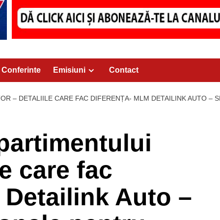
Conferinte
Emisiuni
Contact
 – DETALIILE CARE FAC DIFERENȚA- MLM DETAILINK AUTO – S
artimentului
le care fac
 Detailink Auto –