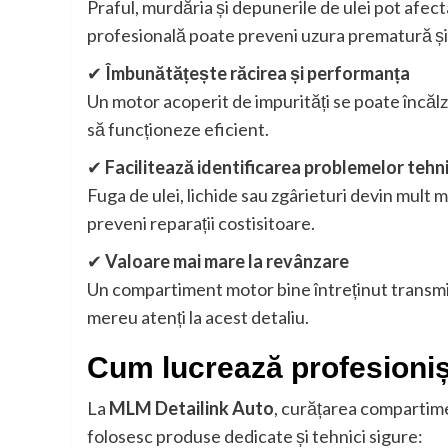
Praful, murdăria și depunerile de ulei pot afecta
profesională poate preveni uzura prematură și 
✔
Îmbunătățește răcirea și performanța
Un motor acoperit de impurități se poate încălz
să funcționeze eficient.
✔
Facilitează identificarea problemelor tehn
Fuga de ulei, lichide sau zgârieturi devin mult
preveni reparații costisitoare.
✔
Valoare mai mare la revânzare
Un compartiment motor bine întreținut transmite
mereu atenți la acest detaliu.
Cum lucrează profesioniș
La
MLM Detailink Auto
, curățarea compartime
folosesc produse dedicate și tehnici sigure: