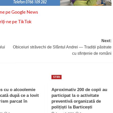
-ne pe Google News
iți-ne pe TikTok
Next:
lui
Obiceiuri străvechi de Sfântul Andrei — Tradiții păstrate
cu sfințenie de români
STIRI
ns cu o alcoolemie
Aproximativ 200 de copii au
icată după ce a lovit
participat la o activitate
rism parcat în
preventivă organizată de
polițiști la Barticești