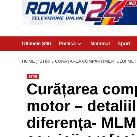
Ultimele Știri
Politică
National
Sport
HOME
STIRI
CURĂȚAREA COMPARTIMENTULUI MOTOR
STIRI
Curățarea comp
motor – detalii
diferența- MLM