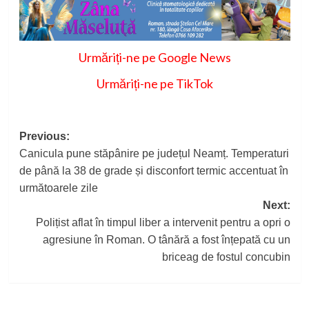
Urmăriți-ne pe Google News
Urmăriți-ne pe TikTok
Post
Previous:
Canicula pune stăpânire pe județul Neamț. Temperaturi
navigation
de până la 38 de grade și disconfort termic accentuat în
următoarele zile
Next:
Polițist aflat în timpul liber a intervenit pentru a opri o
agresiune în Roman. O tânără a fost înțepată cu un
briceag de fostul concubin