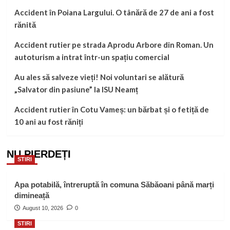
Accident în Poiana Largului. O tânără de 27 de ani a fost
rănită
Accident rutier pe strada Aprodu Arbore din Roman. Un
autoturism a intrat într-un spațiu comercial
Au ales să salveze vieți! Noi voluntari se alătură
„Salvator din pasiune” la ISU Neamț
Accident rutier în Cotu Vameș: un bărbat și o fetiță de
10 ani au fost răniți
NU PIERDEȚI
STIRI
Apa potabilă, întreruptă în comuna Săbăoani până marți
dimineață
August 10, 2026
0
STIRI