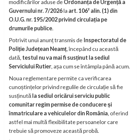
modificărilor aduse de
Ordonanța de Urgență a
Guvernului nr. 7/2026
la
art. 106² alin. (1) din
O.U.G. nr. 195/2002 privind circulația pe
drumurile publice
.
Potrivit unui anunț transmis de
Inspectoratul de
Poliție Județean Neamț
, începând cu această
dată,
testul nu va mai fi susținut la sediul
Serviciului Rutier
, așa cum se întâmpla până acum.
Noua reglementare permite ca verificarea
cunoștințelor privind regulile de circulație să fie
susținută
la sediul oricărui serviciu public
comunitar regim permise de conducere și
înmatriculare a vehiculelor din România
, oferind
astfel mai multă flexibilitate persoanelor care
trebuie să promoveze această probă.