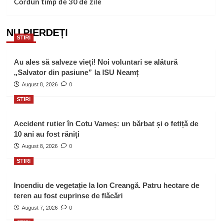
Cordun timp de 30 de zile
NU PIERDEȚI
STIRI
Au ales să salveze vieți! Noi voluntari se alătură
„Salvator din pasiune” la ISU Neamț
August 8, 2026
0
STIRI
Accident rutier în Cotu Vameș: un bărbat și o fetiță de
10 ani au fost răniți
August 8, 2026
0
STIRI
Incendiu de vegetație la Ion Creangă. Patru hectare de
teren au fost cuprinse de flăcări
August 7, 2026
0