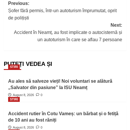
Post
Previous:
Șofer fără permis, într-un autoturism împrumutat, oprit
navigation
de polițiști
Next:
Accident în Neamț, au fost implicate o autocisternă și
un autoturism în care se aflau 7 persoane
PUTEȚI VEDEA ȘI
STIRI
Au ales să salveze vieți! Noi voluntari se alătură
„Salvator din pasiune” la ISU Neamț
August 8, 2026
0
STIRI
Accident rutier în Cotu Vameș: un bărbat și o fetiță
de 10 ani au fost răniți
August 8, 2026
0