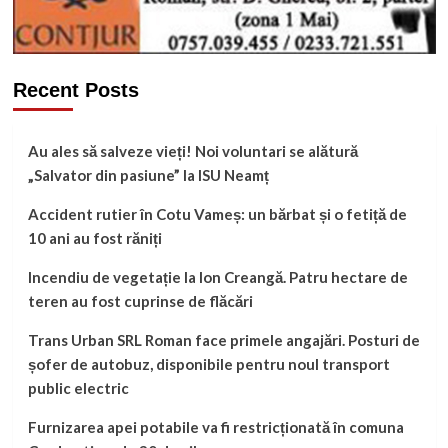
Recent Posts
Au ales să salveze vieți! Noi voluntari se alătură
„Salvator din pasiune” la ISU Neamț
Accident rutier în Cotu Vameș: un bărbat și o fetiță de
10 ani au fost răniți
Incendiu de vegetație la Ion Creangă. Patru hectare de
teren au fost cuprinse de flăcări
Trans Urban SRL Roman face primele angajări. Posturi de
șofer de autobuz, disponibile pentru noul transport
public electric
Furnizarea apei potabile va fi restricționată în comuna