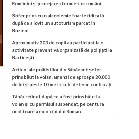
României și protejarea fermierilor români
Șofer prins cu o alcoolemie foarte ridicată
după ce a lovit un autoturism parcat în
Bozieni
Aproximativ 200 de copii au participat la o
activitate preventivă organizată de polițiști la
Barticești
Acțiuni ale polițiștilor din Săbăoani: șofer
prins băut la volan, amenzi de aproape 20.000
de lei și peste 10 metri cubi de lemn confiscați
Tânăr reținut după ce a fost prins băut la
volan și cu permisul suspendat, pe centura
ocolitoare a municipiului Roman