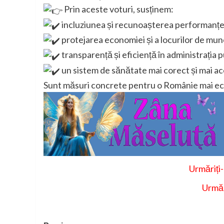
Prin aceste voturi, susținem:
incluziunea și recunoașterea performanței
protejarea economiei și a locurilor de mu
transparență și eficiență în administrația 
un sistem de sănătate mai corect și mai ac
Sunt măsuri concrete pentru o Românie mai echil
Urmăriți
Urmăr