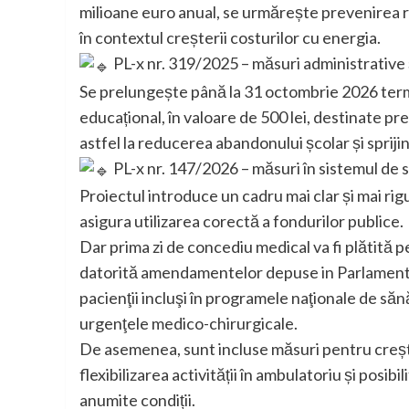
milioane euro anual, se urmărește prevenirea re
în contextul creșterii costurilor cu energia.
PL-x nr. 319/2025 – măsuri administrative 
Se prelungește până la 31 octombrie 2026 termen
educațional, în valoare de 500 lei, destinate pre
astfel la reducerea abandonului școlar și sprijin
PL-x nr. 147/2026 – măsuri în sistemul de
Proiectul introduce un cadru mai clar și mai rig
asigura utilizarea corectă a fondurilor publice.
Dar prima zi de concediu medical va fi plătită 
datorită amendamentelor depuse in Parlament a
pacienţii incluşi în programele naţionale de sănă
urgenţele medico-chirurgicale.
De asemenea, sunt incluse măsuri pentru creșter
flexibilizarea activității în ambulatoriu și posib
anumite condiții.