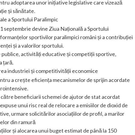
ntru adoptarea unor inițiative legislative care vizează
ție și sănătate.
ale a Sportului Paralimpic
e 1 septembrie devine Ziua Națională a Sportului
ormanțelor sportivilor paralimpici români și a contribuției
nței și a valorilor sportului.
ublice, activități educative și competiții sportive,
a țară.
ea industriei și competitivității economice
entru a crește eficiența mecanismelor de sprijin acordate
ctrointensive.
e către beneficiarii schemei de ajutor de stat acordat
expuse unui risc real de relocare a emisiilor de dioxid de
ve, urmare solicitărilor asociațiilor de profil, a marilor
telor din ramură
țiilor și alocarea unui buget estimat de până la 150