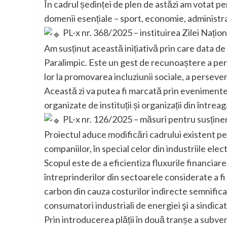
În cadrul ședinței de plen de astăzi am votat pe
domenii esențiale – sport, economie, administra
PL-x nr. 368/2025 – instituirea Zilei Națion
Am susținut această inițiativă prin care data d
Paralimpic. Este un gest de recunoaștere a perf
lor la promovarea incluziunii sociale, a persevere
Această zi va putea fi marcată prin evenimente p
organizate de instituții și organizații din întreag
PL-x nr. 126/2025 – măsuri pentru susținer
Proiectul aduce modificări cadrului existent p
companiilor, în special celor din industriile ele
Scopul este de a eficientiza fluxurile financiar
întreprinderilor din sectoarele considerate a fi 
carbon din cauza costurilor indirecte semnificati
consumatori industriali de energiei şi a sindica
Prin introducerea plății în două tranșe a subven