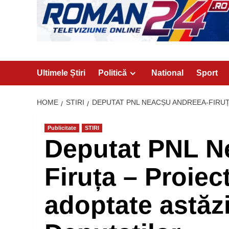
Ultimele Știri
Politică
National
Sport
HOME
STIRI
DEPUTAT PNL NEACȘU ANDREEA-FIRUȚ
Publicitate
STIRI
Deputat PNL N
Firuța – Proiec
adoptate astăz