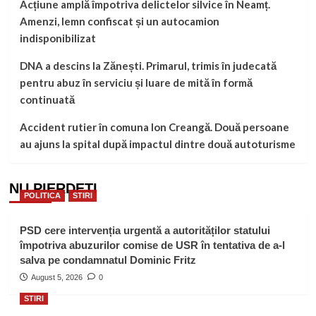
Acțiune amplă împotriva delictelor silvice în Neamț.
Amenzi, lemn confiscat și un autocamion
indisponibilizat
DNA a descins la Zănești. Primarul, trimis în judecată
pentru abuz în serviciu și luare de mită în formă
continuată
Accident rutier în comuna Ion Creangă. Două persoane
au ajuns la spital după impactul dintre două autoturisme
NU PIERDEȚI
POLITICA
STIRI
PSD cere intervenția urgentă a autorităților statului
împotriva abuzurilor comise de USR în tentativa de a-l
salva pe condamnatul Dominic Fritz
August 5, 2026
0
STIRI