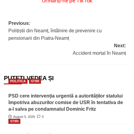
Urmăriți-ne pe TikTok
Post
Previous:
Polițiștii din Neamț, întâlnire de prevenire cu
navigation
pensionarii din Piatra-Neamț
Next:
Accident mortal în Neamț
PUTEȚI VEDEA ȘI
POLITICA
STIRI
PSD cere intervenția urgentă a autorităților statului
împotriva abuzurilor comise de USR în tentativa de
a-l salva pe condamnatul Dominic Fritz
August 5, 2026
0
STIRI