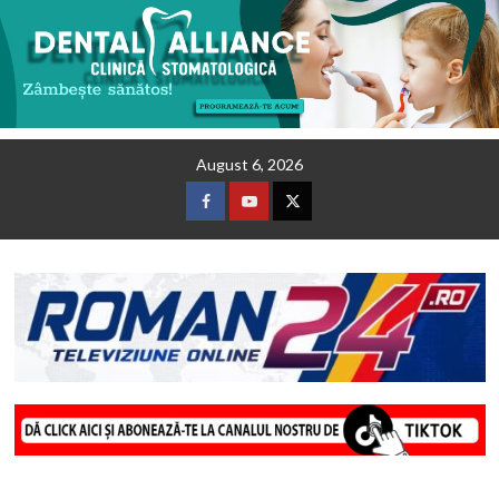
Skip
August 6, 2026
to
content
Facebook
Youtube
Twitter