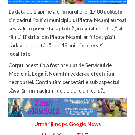
La data de 2 aprilie a.c., în jurul orei 17.00 polițiștii
din cadrul Poliției municipiului Piatra-Neamț au fost
sesizați cu privire la faptul că, în canalul de fugă al
râului Bistrița, din Piatra-Neamț, ar fi fost găsit
cadavrul unui tânăr de 19 ani, din aceeași
localitate.
Corpul acestuia a fost preluat de Serviciul de
Medicină Legală Neamț în vederea efectuării
necropsiei. Continuăm cercetările sub aspectul
săvârșirii infracțiunii de ucidere din culpă.
Urmăriți-ne pe Google News