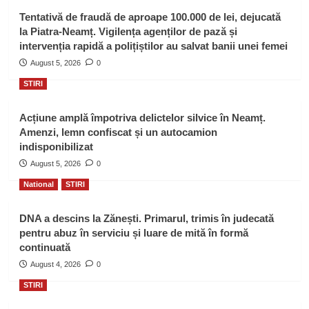
Tentativă de fraudă de aproape 100.000 de lei, dejucată
la Piatra-Neamț. Vigilența agenților de pază și
intervenția rapidă a polițiștilor au salvat banii unei femei
August 5, 2026
0
STIRI
Acțiune amplă împotriva delictelor silvice în Neamț.
Amenzi, lemn confiscat și un autocamion
indisponibilizat
August 5, 2026
0
National
STIRI
DNA a descins la Zănești. Primarul, trimis în judecată
pentru abuz în serviciu și luare de mită în formă
continuată
August 4, 2026
0
STIRI