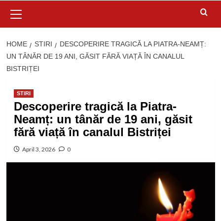
Primary
Menu
HOME
STIRI
DESCOPERIRE TRAGICĂ LA PIATRA-NEAMȚ:
UN TÂNĂR DE 19 ANI, GĂSIT FĂRĂ VIAȚĂ ÎN CANALUL
BISTRIȚEI
STIRI
Descoperire tragică la Piatra-
Neamț: un tânăr de 19 ani, găsit
fără viață în canalul Bistriței
April 3, 2026
0