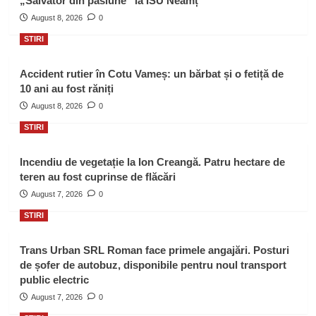
„Salvator din pasiune” la ISU Neamț
August 8, 2026
0
STIRI
Accident rutier în Cotu Vameș: un bărbat și o fetiță de
10 ani au fost răniți
August 8, 2026
0
STIRI
Incendiu de vegetație la Ion Creangă. Patru hectare de
teren au fost cuprinse de flăcări
August 7, 2026
0
STIRI
Trans Urban SRL Roman face primele angajări. Posturi
de șofer de autobuz, disponibile pentru noul transport
public electric
August 7, 2026
0