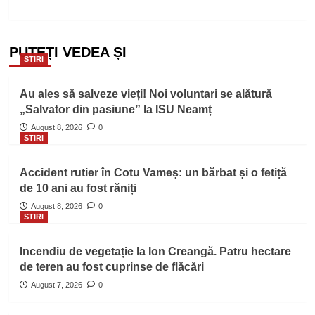
PUTEȚI VEDEA ȘI
STIRI
Au ales să salveze vieți! Noi voluntari se alătură
„Salvator din pasiune” la ISU Neamț
August 8, 2026
0
STIRI
Accident rutier în Cotu Vameș: un bărbat și o fetiță
de 10 ani au fost răniți
August 8, 2026
0
STIRI
Incendiu de vegetație la Ion Creangă. Patru hectare
de teren au fost cuprinse de flăcări
August 7, 2026
0