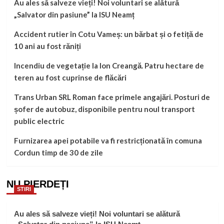
Au ales să salveze vieți! Noi voluntari se alătură
„Salvator din pasiune” la ISU Neamț
Accident rutier în Cotu Vameș: un bărbat și o fetiță de
10 ani au fost răniți
Incendiu de vegetație la Ion Creangă. Patru hectare de
teren au fost cuprinse de flăcări
Trans Urban SRL Roman face primele angajări. Posturi de
șofer de autobuz, disponibile pentru noul transport
public electric
Furnizarea apei potabile va fi restricționată în comuna
Cordun timp de 30 de zile
NU PIERDEȚI
STIRI
Au ales să salveze vieți! Noi voluntari se alătură