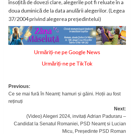
însoțită de dovezi clare, alegerile pot fi reluate în a
doua duminică de la data anulării alegerilor. (Legea
37/2004 privind alegerea președintelui)
Urmăriți-ne pe Google News
Urmăriți-ne pe TikTok
Post
Previous:
Ce se mai fură în Neamț: hamuri și găini. Hoții au fost
navigation
reținuți
Next:
(Video) Alegeri 2024, invitați Adrian Paduraru –
Candidat la Senatul Romaniei, PSD Neamț si Lucian
Micu, Președinte PSD Roman