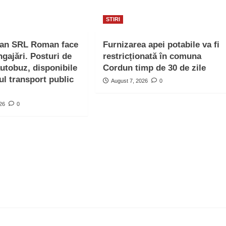
STIRI
ban SRL Roman face
Furnizarea apei potabile va fi
ngajări. Posturi de
restricționată în comuna
autobuz, disponibile
Cordun timp de 30 de zile
ul transport public
August 7, 2026
0
026
0