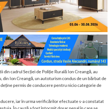
tii din cadrul Secției de Poliție Rurală Ion Creangă, au
ianu, din Ion Creangă, un autoturism condus de un bărbat de
ă a deține permis de conducere pentru nicio categorie de
ducere, iar în urma verificărilor efectuate s-a constatat
estuia. În cauză a fost întocmit dosar penal în care se