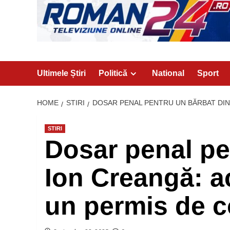
Ultimele Știri
Politică
National
Sport
HOME
STIRI
DOSAR PENAL PENTRU UN BĂRBAT DIN
STIRI
Dosar penal pe
Ion Creangă: a
un permis de c