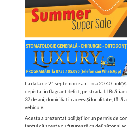
La data de 21 septembrie a.c., ora 20:40, polițiș
depistat în flagrant delict, pe strada I.I Brăt
37 de ani, domiciliat în aceeași localitate, făr
vehicule.
Acesta a prezentat polițiștilor un permis de con
faptul că acesta nu figurează ca deţinător al ac