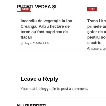
PUTEȚI VEDEA ȘI
STIRI
STIRI
Incendiu de vegetație la Ion
Trans Ur
Creangă. Patru hectare de
primele a
teren au fost cuprinse de
șofer de 
flăcări
pentru no
electric
August 7, 2026
0
August 7, 2
Leave a Reply
You must be
logged in
to post a comment.
NU PIERDEȚI