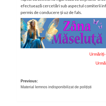
efectuează cercetări sub aspectul comiterii in
permis de conducere și uz de fals.
Urmăriți
Urmăr
Post
Previous:
Material lemnos indisponibilizat de polițiști
navigation