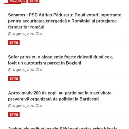
POLITICA
STIRI
Senatorul PSD Adrian Păduraru: Două voturi importante
pentru securitatea energetică a României și protejarea
fermierilor români
August 6, 2026
0
STIRI
Șofer prins cu o alcoolemie foarte ridicată după ce a
lovit un autoturism parcat în Bozieni
August 6, 2026
0
STIRI
Aproximativ 200 de copii au participat la o activitate
preventivă organizată de polițiști la Barticești
August 6, 2026
0
STIRI
Acțiuni ale polițiștilor din Săbăoani: șofer prins băut la