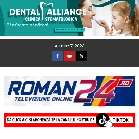
Skip
August 7, 2026
to
content
Facebook
Youtube
Twitter