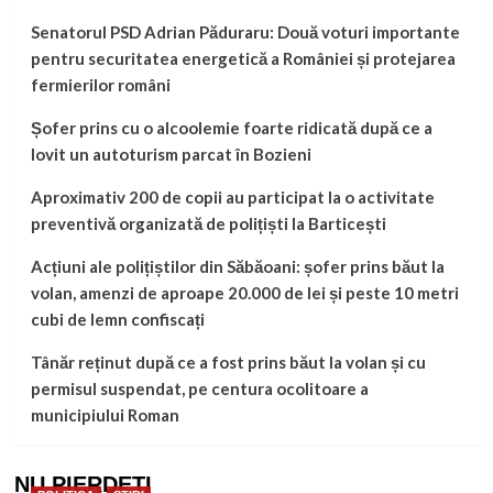
Senatorul PSD Adrian Păduraru: Două voturi importante
pentru securitatea energetică a României și protejarea
fermierilor români
Șofer prins cu o alcoolemie foarte ridicată după ce a
lovit un autoturism parcat în Bozieni
Aproximativ 200 de copii au participat la o activitate
preventivă organizată de polițiști la Barticești
Acțiuni ale polițiștilor din Săbăoani: șofer prins băut la
volan, amenzi de aproape 20.000 de lei și peste 10 metri
cubi de lemn confiscați
Tânăr reținut după ce a fost prins băut la volan și cu
permisul suspendat, pe centura ocolitoare a
municipiului Roman
NU PIERDEȚI