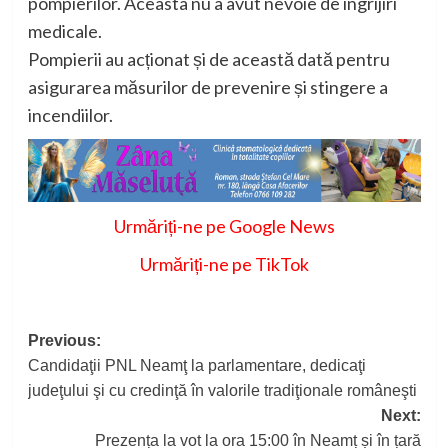
pompierilor. Aceasta nu a avut nevoie de îngrijiri
medicale.
Pompierii au acționat și de această dată pentru
asigurarea măsurilor de prevenire și stingere a
incendiilor.
Urmăriți-ne pe Google News
Urmăriți-ne pe TikTok
Post
Previous:
Candidaţii PNL Neamţ la parlamentare, dedicaţi
navigation
judeţului şi cu credinţă în valorile tradiţionale româneşti
Next:
Prezența la vot la ora 15:00 în Neamț și în țară