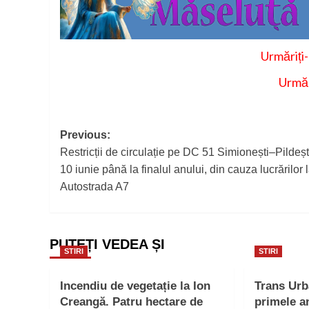
Urmăriți
Urmăr
Post
Previous:
Restricții de circulație pe DC 51 Simionești–Pildești
navigation
10 iunie până la finalul anului, din cauza lucrărilor 
Autostrada A7
PUTEȚI VEDEA ȘI
STIRI
STIRI
Incendiu de vegetație la Ion
Trans Ur
Creangă. Patru hectare de
primele a