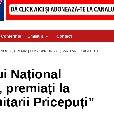
Conferinte
Emisiuni
Contact
VODĂ”, PREMIAȚI LA CONCURSUL „SANITARII PRICEPUȚI”
ui Național
premiați la
tarii Pricepuți”