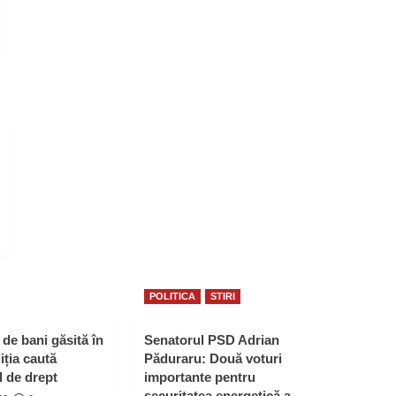
POLITICA
STIRI
de bani găsită în
Senatorul PSD Adrian
ția caută
Păduraru: Două voturi
l de drept
importante pentru
securitatea energetică a