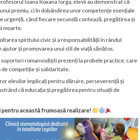
rofesorul Ioana Roxana Iorga, elevii au demonstrat că
 unui premiu, ci în dobândirea unor competențe esențiale
e de urgență, când fiecare secundă contează, pregătirea și
și moarte.
area spiritului civic și a responsabilității în rândul
m ajutor și promovarea unui stil de viață sănătos.
i suporteri romanvodiști prezenți la probele practice, care
 de competiție și solidaritate.
or elevilor implicați pentru dăruire, perseverență și
strând că educația și pregătirea pentru situații de
ri pentru această frumoasă realizare!