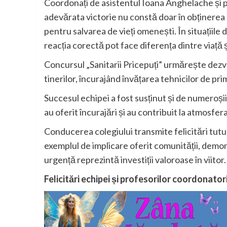
Coordonați de asistentul Ioana Anghelache și p
adevărata victorie nu constă doar în obținerea
pentru salvarea de vieți omenești. În situațiil
reacția corectă pot face diferența dintre viață 
Concursul „Sanitarii Pricepuți” urmărește dezvolt
tinerilor, încurajând învățarea tehnicilor de pri
Succesul echipei a fost susținut și de numeroși
au oferit încurajări și au contribuit la atmosfera
Conducerea colegiului transmite felicitări tutur
exemplul de implicare oferit comunității, demon
urgență reprezintă investiții valoroase în viitor.
Felicitări echipei și profesorilor coordonato