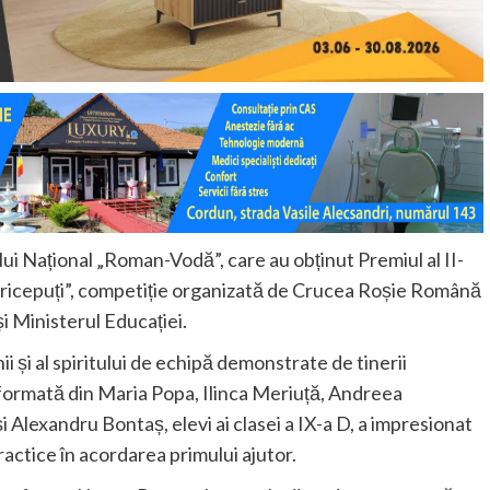
ui Național „Roman-Vodă”, care au obținut Premiul al II-
Pricepuți”, competiție organizată de
Crucea Roșie Română
și
Ministerul Educației
.
ii și al spiritului de echipă demonstrate de tinerii
formată din Maria Popa, Ilinca Meriuță, Andreea
 Alexandru Bontaș, elevi ai clasei a IX-a D, a impresionat
practice în acordarea primului ajutor.