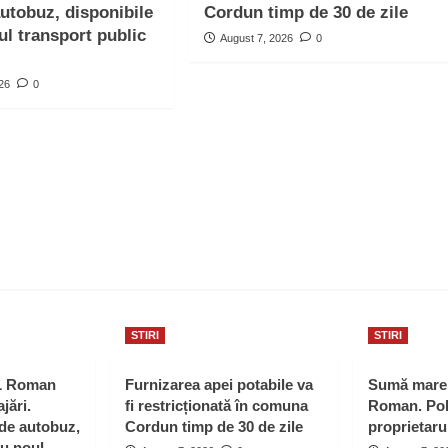
autobuz, disponibile
Cordun timp de 30 de zile
ul transport public
August 7, 2026
0
026
0
STIRI
STIRI
L Roman
Furnizarea apei potabile va
Sumă mare 
jări.
fi restricționată în comuna
Roman. Poli
 de autobuz,
Cordun timp de 30 de zile
proprietaru
ru noul