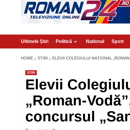
Ultimele Știri
Politică
National
Sport
HOME
STIRI
ELEVII COLEGIULUI NAȚIONAL „ROMAN-
STIRI
Elevii Colegiul
„Roman-Vodă”, 
concursul „Sani