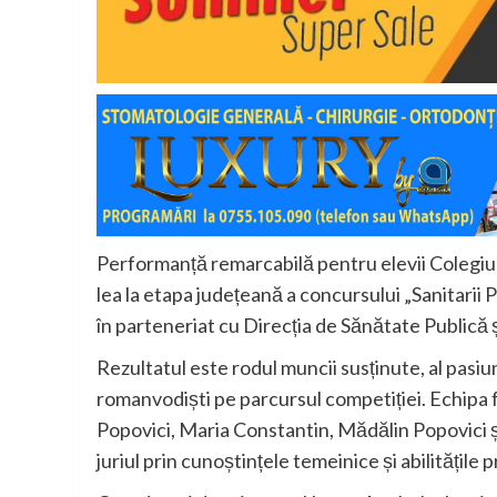
Performanță remarcabilă pentru elevii Colegiul
lea la etapa județeană a concursului „Sanitarii 
în parteneriat cu
Direcția de Sănătate Publică
Rezultatul este rodul muncii susținute, al pasiun
romanvodiști pe parcursul competiției. Echipa 
Popovici, Maria Constantin, Mădălin Popovici și
juriul prin cunoștințele temeinice și abilitățile 