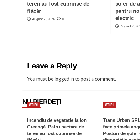
teren au fost cuprinse de
șofer de 
flăcări
pentru no
electric
August 7, 2026
0
August 7, 2
Leave a Reply
You must be
logged in
to post a comment.
NU PIERDEȚI
STIRI
STIRI
Incendiu de vegetație la Ion
Trans Urban SR
Creangă. Patru hectare de
face primele anga
teren au fost cuprinse de
Posturi de șofer
flăcări
disponibile pent