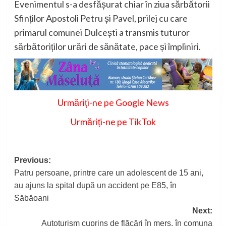
Evenimentul s-a desfășurat chiar în ziua sărbătorii
Sfinților Apostoli Petru și Pavel, prilej cu care
primarul comunei Dulcești a transmis tuturor
sărbătoriților urări de sănătate, pace și împliniri.
Urmăriți-ne pe Google News
Urmăriți-ne pe TikTok
Post
Previous:
Patru persoane, printre care un adolescent de 15 ani,
navigation
au ajuns la spital după un accident pe E85, în
Săbăoani
Next:
Autoturism cuprins de flăcări în mers, în comuna