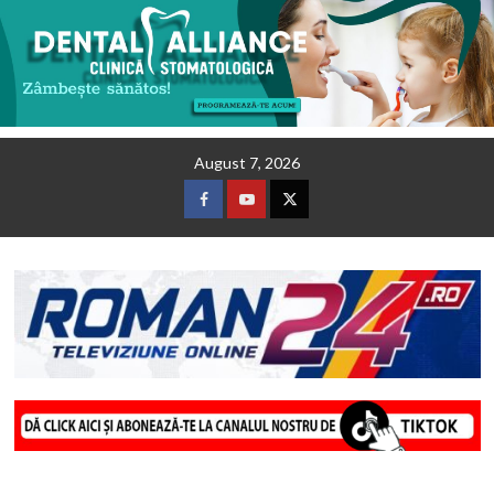
Skip
August 7, 2026
to
content
Facebook
Youtube
Twitter