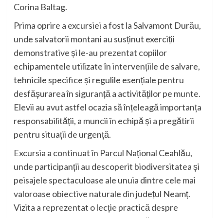
Corina Baltag
.
Prima oprire a excursiei a fost la
Salvamont Durău
,
unde salvatorii montani au susținut exerciții
demonstrative și le-au prezentat copiilor
echipamentele utilizate în intervențiile de salvare,
tehnicile specifice și regulile esențiale pentru
desfășurarea în siguranță a activităților pe munte.
Elevii au avut astfel ocazia să înțeleagă importanța
responsabilității, a muncii în echipă și a pregătirii
pentru situații de urgență.
Excursia a continuat în
Parcul Național Ceahlău
,
unde participanții au descoperit biodiversitatea și
peisajele spectaculoase ale unuia dintre cele mai
valoroase obiective naturale din județul Neamț.
Vizita a reprezentat o lecție practică despre