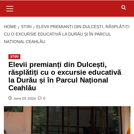
Primary
Menu
HOME
STIRI
ELEVII PREMIANȚI DIN DULCEȘTI, RĂSPLĂTIȚI
CU O EXCURSIE EDUCATIVĂ LA DURĂU ȘI ÎN PARCUL
NAȚIONAL CEAHLĂU
STIRI
Elevii premianți din Dulcești,
răsplătiți cu o excursie educativă
la Durău și în Parcul Național
Ceahlău
June 29, 2026
0