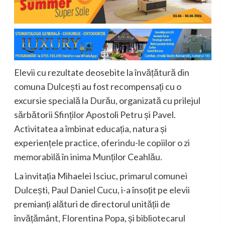
Elevii cu rezultate deosebite la învățătură din
comuna
Dulcești
au fost recompensați cu o
excursie specială la Durău, organizată cu prilejul
sărbătorii Sfinților Apostoli Petru și Pavel.
Activitatea a îmbinat educația, natura și
experiențele practice, oferindu-le copiilor o zi
memorabilă în inima Munților Ceahlău.
La invitația
Mihaelei Isciuc
, primarul comunei
Dulcești, Paul Daniel Cucu, i-a însoțit pe elevii
premianți alături de directorul unității de
învățământ,
Florentina Popa
, și bibliotecarul