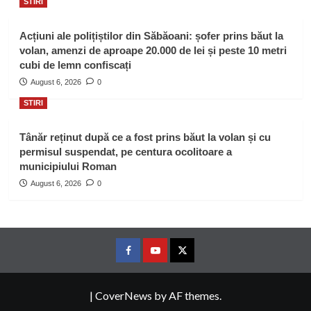
STIRI
Acțiuni ale polițiștilor din Săbăoani: șofer prins băut la
volan, amenzi de aproape 20.000 de lei și peste 10 metri
cubi de lemn confiscați
August 6, 2026
0
STIRI
Tânăr reținut după ce a fost prins băut la volan și cu
permisul suspendat, pe centura ocolitoare a
municipiului Roman
August 6, 2026
0
Facebook
Youtube
Twitter
|
CoverNews
by AF themes.