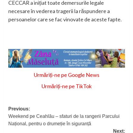
CECCAR a inițiat toate demersurile legale
necesare în vederea tragerii la răspundere a
persoanelor care se fac vinovate de aceste fapte.
Urmăriți-ne pe Google News
Urmăriți-ne pe TikTok
Post
Previous:
Weekend pe Ceahlău – sfaturi de la rangerii Parcului
navigation
Național, pentru o drumeție în siguranță
Next: