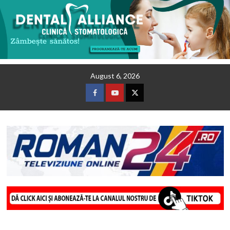
Skip
August 6, 2026
to
content
Facebook
Youtube
Twitter