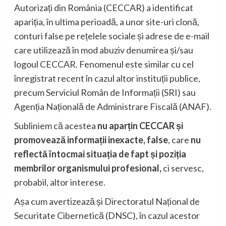
Autorizați din România (CECCAR) a identificat
apariția, în ultima perioadă, a unor site-uri clonă,
conturi false pe rețelele sociale și adrese de e-mail
care utilizează în mod abuziv denumirea și/sau
logoul CECCAR. Fenomenul este similar cu cel
înregistrat recent în cazul altor instituții publice,
precum Serviciul Român de Informații (SRI) sau
Agenția Națională de Administrare Fiscală (ANAF).
Subliniem că acestea
nu aparțin CECCAR și
promovează informații inexacte, false
, care
nu
reflectă întocmai situația de fapt și poziția
membrilor organismului profesional,
ci servesc,
probabil, altor interese.
Așa cum avertizează și Directoratul Național de
Securitate Cibernetică (DNSC), în cazul acestor