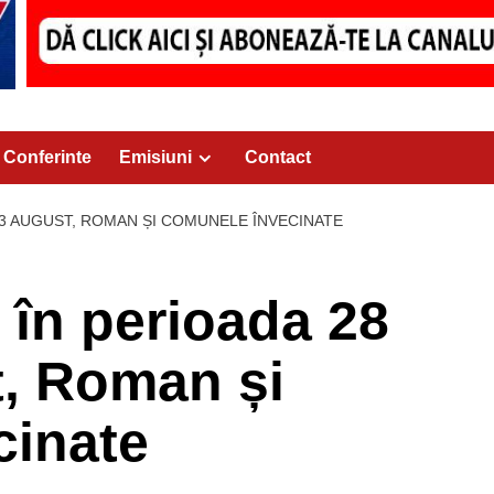
Conferinte
Emisiuni
Contact
– 3 AUGUST, ROMAN ȘI COMUNELE ÎNVECINATE
n perioada 28
t, Roman și
cinate