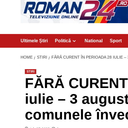
Ultimele Știri
Politică
National
Sport
HOME
STIRI
FĂRĂ CURENT ÎN PERIOADA 28 IULIE 
STIRI
FĂRĂ CURENT î
iulie – 3 augus
comunele înve