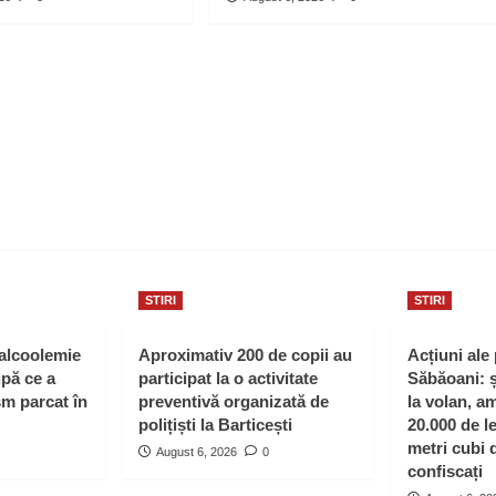
STIRI
STIRI
 alcoolemie
Aproximativ 200 de copii au
Acțiuni ale 
upă ce a
participat la o activitate
Săbăoani: ș
sm parcat în
preventivă organizată de
la volan, a
polițiști la Barticești
20.000 de le
metri cubi 
August 6, 2026
0
confiscați