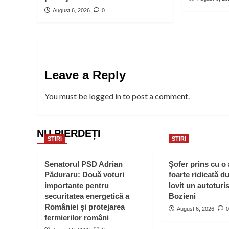
August 6, 2026
0
Leave a Reply
You must be
logged in
to post a comment.
NU PIERDEȚI
STIRI
STIRI
Senatorul PSD Adrian
Șofer prins cu o
Păduraru: Două voturi
foarte ridicată d
importante pentru
lovit un autoturi
securitatea energetică a
Bozieni
României și protejarea
August 6, 2026
0
fermierilor români