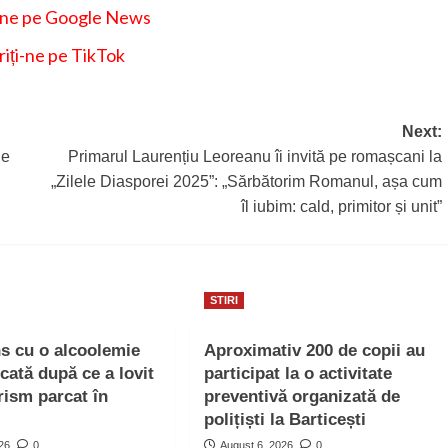
-ne pe Google News
iți-ne pe TikTok
Next:
de
Primarul Laurențiu Leoreanu îi invită pe romașcani la
„Zilele Diasporei 2025”: „Sărbătorim Romanul, așa cum
îl iubim: cald, primitor și unit”
STIRI
ns cu o alcoolemie
Aproximativ 200 de copii au
icată după ce a lovit
participat la o activitate
rism parcat în
preventivă organizată de
polițiști la Barticești
026
0
August 6, 2026
0