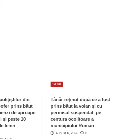
STIRI
polițiștilor din
Tânăr reținut după ce a fost
ofer prins băut
prins băut la volan și cu
menzi de aproape
permisul suspendat, pe
i și peste 10
centura ocolitoare a
de lemn
municipiului Roman
August 6, 2026
0