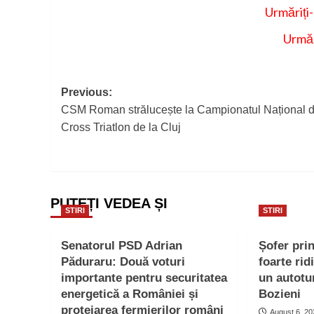
Urmăriți
Urmăr
Post
Previous:
CSM Roman strălucește la Campionatul Național 
navigation
Cross Triatlon de la Cluj
PUTEȚI VEDEA ȘI
STIRI
STIRI
Senatorul PSD Adrian
Șofer pri
Păduraru: Două voturi
foarte rid
importante pentru securitatea
un autotu
energetică a României și
Bozieni
protejarea fermierilor români
August 6, 2