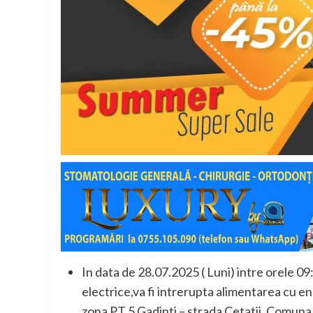
In data de 28.07.2025 ( Luni) intre orele 09:0
electrice,va fi intrerupta alimentarea cu en
zona PT 5 Gadinti – strada Cetatii. Comuna