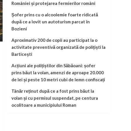
României și protejarea fermierilor români
Șofer prins cu o alcoolemie foarte ridicată
după ce a lovit un autoturism parcat în
Bozieni
Aproximativ 200 de copii au participat la o
activitate preventivă organizată de polițiști la
Barticești
Acțiuni ale polițiștilor din Săbăoani: șofer
prins băut la volan, amenzi de aproape 20.000
de lei și peste 10 metri cubi de lemn confiscați
Tânăr reținut după ce a fost prins băut la
volan și cu permisul suspendat, pe centura
ocolitoare a municipiului Roman